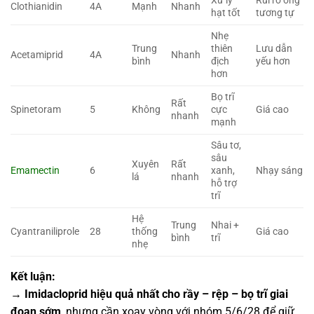
Xử lý
Rủi ro ong
Clothianidin
4A
Mạnh
Nhanh
hạt tốt
tương tự
Nhẹ
Trung
thiên
Lưu dẫn
Acetamiprid
4A
Nhanh
bình
địch
yếu hơn
hơn
Bọ trĩ
Rất
Spinetoram
5
Không
cực
Giá cao
nhanh
mạnh
Sâu tơ,
sâu
Xuyên
Rất
Emamectin
6
xanh,
Nhạy sáng
lá
nhanh
hỗ trợ
trĩ
Hệ
Trung
Nhai +
Cyantraniliprole
28
thống
Giá cao
bình
trĩ
nhẹ
Kết luận:
→
Imidacloprid hiệu quả nhất cho rầy – rệp – bọ trĩ giai
đoạn sớm
, nhưng cần xoay vòng với nhóm 5/6/28 để giữ