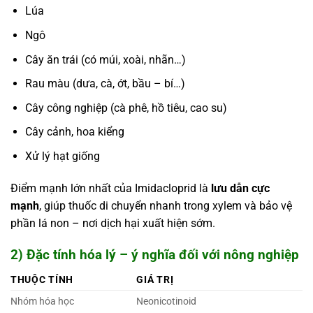
Lúa
Ngô
Cây ăn trái (có múi, xoài, nhãn…)
Rau màu (dưa, cà, ớt, bầu – bí…)
Cây công nghiệp (cà phê, hồ tiêu, cao su)
Cây cảnh, hoa kiểng
Xử lý hạt giống
Điểm mạnh lớn nhất của Imidacloprid là
lưu dẫn cực
mạnh
, giúp thuốc di chuyển nhanh trong xylem và bảo vệ
phần lá non – nơi dịch hại xuất hiện sớm.
2) Đặc tính hóa lý – ý nghĩa đối với nông nghiệp
THUỘC TÍNH
GIÁ TRỊ
Nhóm hóa học
Neonicotinoid