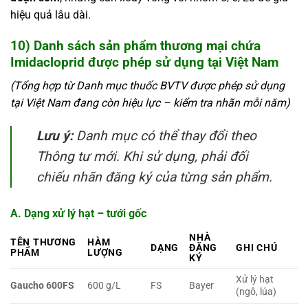
hiệu quả lâu dài.
10) Danh sách sản phẩm thương mại chứa
Imidacloprid được phép sử dụng tại Việt Nam
(Tổng hợp từ Danh mục thuốc BVTV được phép sử dụng
tại Việt Nam đang còn hiệu lực – kiểm tra nhãn mỗi năm)
Lưu ý:
Danh mục có thể thay đổi theo
Thông tư mới. Khi sử dụng, phải đối
chiếu nhãn đăng ký của từng sản phẩm.
A. Dạng xử lý hạt – tưới gốc
NHÀ
TÊN THƯƠNG
HÀM
DẠNG
ĐĂNG
GHI CHÚ
PHẨM
LƯỢNG
KÝ
Xử lý hạt
Gaucho 600FS
600 g/L
FS
Bayer
(ngô, lúa)