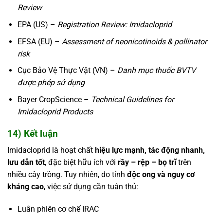
Review
EPA (US) –
Registration Review: Imidacloprid
EFSA (EU) –
Assessment of neonicotinoids & pollinator
risk
Cục Bảo Vệ Thực Vật (VN) –
Danh mục thuốc BVTV
được phép sử dụng
Bayer CropScience –
Technical Guidelines for
Imidacloprid Products
14) Kết luận
Imidacloprid là hoạt chất
hiệu lực mạnh, tác động nhanh,
lưu dẫn tốt
, đặc biệt hữu ích với
rầy – rệp – bọ trĩ
trên
nhiều cây trồng. Tuy nhiên, do tính
độc ong và nguy cơ
kháng cao
, việc sử dụng cần tuân thủ:
Luân phiên cơ chế IRAC