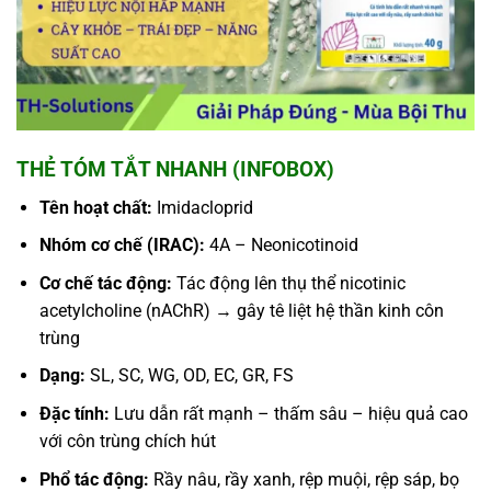
THẺ TÓM TẮT NHANH (INFOBOX)
Tên hoạt chất:
Imidacloprid
Nhóm cơ chế (IRAC):
4A – Neonicotinoid
Cơ chế tác động:
Tác động lên thụ thể nicotinic
acetylcholine (nAChR) → gây tê liệt hệ thần kinh côn
trùng
Dạng:
SL, SC, WG, OD, EC, GR, FS
Đặc tính:
Lưu dẫn rất mạnh – thấm sâu – hiệu quả cao
với côn trùng chích hút
Phổ tác động:
Rầy nâu, rầy xanh, rệp muội, rệp sáp, bọ