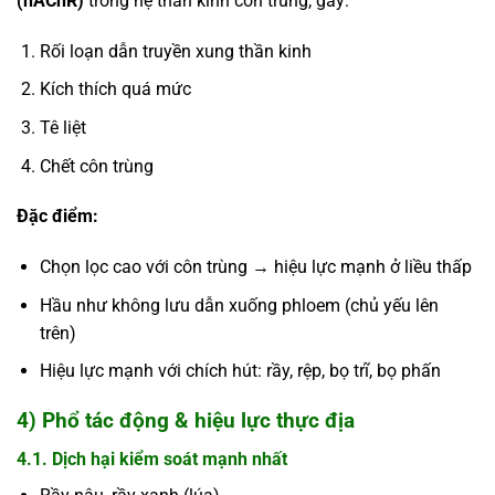
(nAChR)
trong hệ thần kinh côn trùng, gây:
Rối loạn dẫn truyền xung thần kinh
Kích thích quá mức
Tê liệt
Chết côn trùng
Đặc điểm:
Chọn lọc cao với côn trùng → hiệu lực mạnh ở liều thấp
Hầu như không lưu dẫn xuống phloem (chủ yếu lên
trên)
Hiệu lực mạnh với chích hút: rầy, rệp, bọ trĩ, bọ phấn
4) Phổ tác động & hiệu lực thực địa
4.1. Dịch hại kiểm soát mạnh nhất