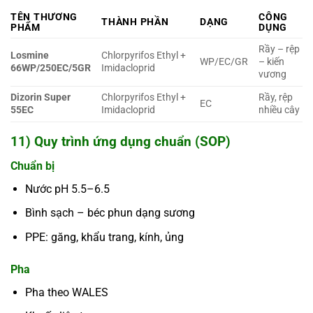
TÊN THƯƠNG
CÔNG
THÀNH PHẦN
DẠNG
PHẨM
DỤNG
Rầy – rệp
Losmine
Chlorpyrifos Ethyl +
WP/EC/GR
– kiến
66WP/250EC/5GR
Imidacloprid
vương
Dizorin Super
Chlorpyrifos Ethyl +
Rầy, rệp
EC
55EC
Imidacloprid
nhiều cây
11) Quy trình ứng dụng chuẩn (SOP)
Chuẩn bị
Nước pH 5.5–6.5
Bình sạch – béc phun dạng sương
PPE: găng, khẩu trang, kính, ủng
Pha
Pha theo WALES