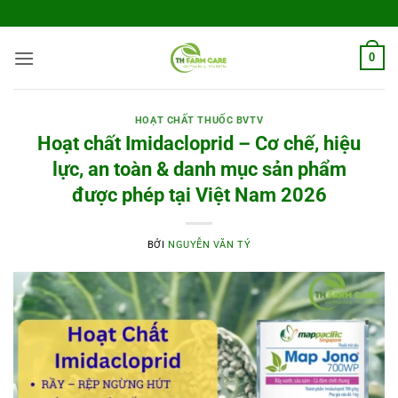
Bỏ
qua
nội
0
dung
HOẠT CHẤT THUỐC BVTV
Hoạt chất Imidacloprid – Cơ chế, hiệu
lực, an toàn & danh mục sản phẩm
được phép tại Việt Nam 2026
BỞI
NGUYỄN VĂN TÝ