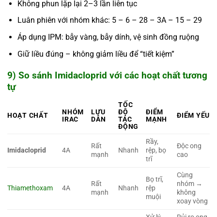
Không phun lặp lại 2–3 lần liên tục
Luân phiên với nhóm khác: 5 – 6 – 28 – 3A – 15 – 29
Áp dụng IPM: bẫy vàng, bẫy dính, vệ sinh đồng ruộng
Giữ liều đúng – không giảm liều để “tiết kiệm”
9) So sánh Imidacloprid với các hoạt chất tương
tự
TỐC
NHÓM
LƯU
ĐỘ
ĐIỂM
HOẠT CHẤT
ĐIỂM YẾU
IRAC
DẪN
TÁC
MẠNH
ĐỘNG
Rầy,
Rất
Độc ong
Imidacloprid
4A
Nhanh
rệp, bọ
mạnh
cao
trĩ
Cùng
Bọ trĩ,
Rất
nhóm →
Thiamethoxam
4A
Nhanh
rệp
mạnh
không
muội
xoay vòng