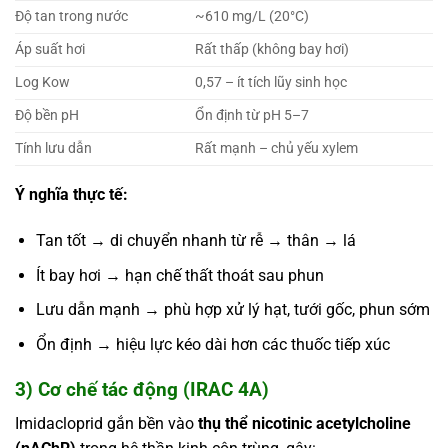
Độ tan trong nước
~610 mg/L (20°C)
Áp suất hơi
Rất thấp (không bay hơi)
Log Kow
0,57 – ít tích lũy sinh học
Độ bền pH
Ổn định từ pH 5–7
Tính lưu dẫn
Rất mạnh – chủ yếu xylem
Ý nghĩa thực tế:
Tan tốt → di chuyển nhanh từ rễ → thân → lá
Ít bay hơi → hạn chế thất thoát sau phun
Lưu dẫn mạnh → phù hợp xử lý hạt, tưới gốc, phun sớm
Ổn định → hiệu lực kéo dài hơn các thuốc tiếp xúc
3) Cơ chế tác động (
IRAC 4A
)
Imidacloprid gắn bền vào
thụ thể nicotinic acetylcholine