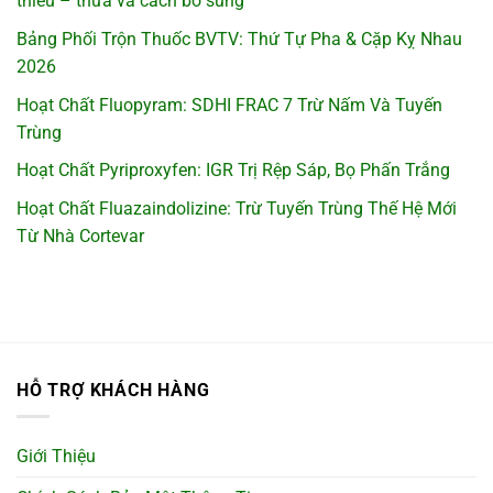
thiếu – thừa và cách bổ sung
Bảng Phối Trộn Thuốc BVTV: Thứ Tự Pha & Cặp Kỵ Nhau
2026
Hoạt Chất Fluopyram: SDHI FRAC 7 Trừ Nấm Và Tuyến
Trùng
Hoạt Chất Pyriproxyfen: IGR Trị Rệp Sáp, Bọ Phấn Trắng
Hoạt Chất Fluazaindolizine: Trừ Tuyến Trùng Thế Hệ Mới
Từ Nhà Cortevar
HỖ TRỢ KHÁCH HÀNG
Giới Thiệu