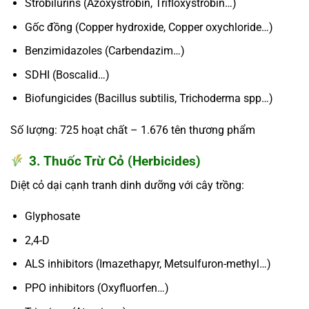
Strobilurins (Azoxystrobin, Trifloxystrobin…)
Gốc đồng (Copper hydroxide, Copper oxychloride…)
Benzimidazoles (Carbendazim…)
SDHI (Boscalid…)
Biofungicides (Bacillus subtilis, Trichoderma spp…)
Số lượng:
725 hoạt chất – 1.676 tên thương phẩm
3. Thuốc Trừ Cỏ (Herbicides)
Diệt cỏ dại cạnh tranh dinh dưỡng với cây trồng:
Glyphosate
2,4-D
ALS inhibitors (Imazethapyr, Metsulfuron-methyl…)
PPO inhibitors (Oxyfluorfen…)