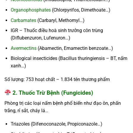
Organophosphates
(Chlorpyrifos, Dimethoate…)
Carbamates
(Carbaryl, Methomyl…)
IGR – Thuốc điều hoà sinh trưởng côn trùng
(Diflubenzuron, Lufenuron…)
Avermectins
(Abamectin, Emamectin benzoate…)
Biological insecticides (Bacillus thuringiensis – BT, nấm
xanh…)
Số lượng:
753 hoạt chất – 1.834 tên thương phẩm
2. Thuốc Trừ Bệnh (Fungicides)
Phòng trị các loại nấm bệnh phổ biến như đạo ôn, phấn
trắng, rỉ sắt, cháy lá…
Triazoles (Difenoconazole, Propiconazole…)