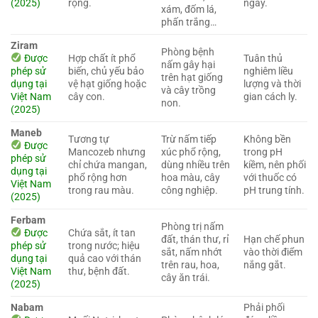
(2025)
rộng.
ngày.
xám, đốm lá,
phấn trắng…
Ziram
Phòng bệnh
Được
Hợp chất ít phổ
Tuân thủ
nấm gây hại
phép sử
biến, chủ yếu bảo
nghiêm liều
trên hạt giống
dụng tại
vệ hạt giống hoặc
lượng và thời
và cây trồng
Việt Nam
cây con.
gian cách ly.
non.
(2025)
Maneb
Tương tự
Trừ nấm tiếp
Không bền
Được
Mancozeb nhưng
xúc phổ rộng,
trong pH
phép sử
chỉ chứa mangan,
dùng nhiều trên
kiềm, nên phối
dụng tại
phổ rộng hơn
hoa màu, cây
với thuốc có
Việt Nam
trong rau màu.
công nghiệp.
pH trung tính.
(2025)
Ferbam
Phòng trị nấm
Được
Chứa sắt, ít tan
đất, thán thư, rỉ
Hạn chế phun
phép sử
trong nước; hiệu
sắt, nấm nhớt
vào thời điểm
dụng tại
quả cao với thán
trên rau, hoa,
nắng gắt.
Việt Nam
thư, bệnh đất.
cây ăn trái.
(2025)
Nabam
Phải phối