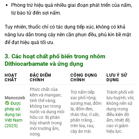
Phòng trừ hiệu quả nhiều giai đoạn phát triển của nấm,
từ bào tử đến sợi nấm.
Tuy nhiên, thuốc chỉ có tác dụng tiếp xúc, không có khả
năng lưu dẫn trong cây nên cần phun đều, phủ kín bề mặt
để đạt hiệu quả tối ưu.
3. Các hoạt chất phổ biến trong nhóm
Dithiocarbamate và ứng dụng
HOẠT
ĐẶC ĐIỂM
CÔNG DỤNG
LƯU Ý SỬ
CHẤT
CHÍNH
CHÍNH
DỤNG
Phức chất của
Trừ nấm tiếp
Tránh phối với
kẽm và mangan;
Mancozeb
xúc phổ rộng:
lưu huỳnh, vôi;
tinh thể vàng;
Được
sương mai, đốm
không nên sử
không tan trong
phép sử
lá, đốm đen,
dụng trong
nước và dung môi
dụng tại
thán thư, rỉ sắt,
điều kiện độ
hữu cơ. Bị phân
Việt Nam
phấn trắng…
ẩm, nhiệt độ
hủy nhanh trong
(2025)
trên lúa, rau,
cao vì giảm
môi trường ẩm,
cây ăn trái.
hiệu lực.
nóng.