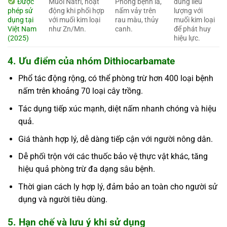
Được
Muối Natri, hoạt
Phòng bệnh lá,
đúng liều
phép sử
động khi phối hợp
nấm vảy trên
lượng với
dụng tại
với muối kim loại
rau màu, thủy
muối kim loại
Việt Nam
như Zn/Mn.
canh.
để phát huy
(2025)
hiệu lực.
4. Ưu điểm của nhóm Dithiocarbamate
Phổ tác động rộng, có thể phòng trừ hơn 400 loại bệnh
nấm trên khoảng 70 loại cây trồng.
Tác dụng tiếp xúc mạnh, diệt nấm nhanh chóng và hiệu
quả.
Giá thành hợp lý, dễ dàng tiếp cận với người nông dân.
Dễ phối trộn với các thuốc bảo vệ thực vật khác, tăng
hiệu quả phòng trừ đa dạng sâu bệnh.
Thời gian cách ly hợp lý, đảm bảo an toàn cho người sử
dụng và người tiêu dùng.
5. Hạn chế và lưu ý khi sử dụng