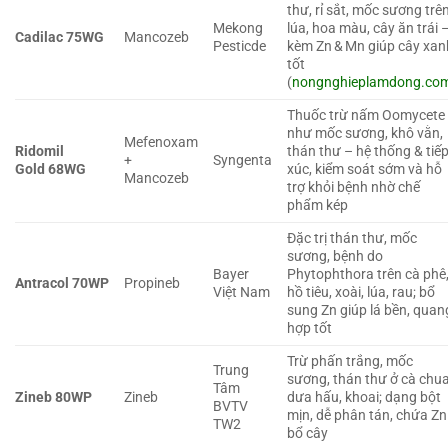
thư, rỉ sắt, mốc sương trê
Mekong
lúa, hoa màu, cây ăn trái 
Cadilac 75WG
Mancozeb
Pesticde
kèm Zn & Mn giúp cây xan
tốt
(
nongnghieplamdong.co
Thuốc trừ nấm Oomycete
như mốc sương, khô vằn,
Mefenoxam
Ridomil
thán thư – hệ thống & tiế
+
Syngenta
Gold 68WG
xúc, kiểm soát sớm và hỗ
Mancozeb
trợ khỏi bệnh nhờ chế
phẩm kép
Đặc trị thán thư, mốc
sương, bệnh do
Bayer
Phytophthora trên cà phê
Antracol 70WP
Propineb
Việt Nam
hồ tiêu, xoài, lúa, rau; bổ
sung Zn giúp lá bền, quan
hợp tốt
Trừ phấn trắng, mốc
Trung
sương, thán thư ở cà chua
Tâm
Zineb 80WP
Zineb
dưa hấu, khoai; dạng bột
BVTV
mịn, dễ phân tán, chứa Zn
TW2
bổ cây