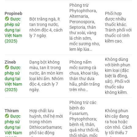
Phòng trừ
Phytophthora,
Propineb
Phối hợp
Alternaria,
Được
Bột trắng ngà, ít
được nhiều
Peronospora,
phép sử
tan trong nước,
thuốc khác.
Septoria, thán
dụng tại
nhóm độc 4, cách
Tránh phối với
thư xoài, vàng
Việt Nam
ly 7 ngày.
thuốc có tính
lá chín sớm,
(2025)
kiềm cao.
mốc sương nho,
lem lép lúa…
Không dùng
Zineb
Dạng bột không
Phòng nấm
với bình phun
Được
màu, tan ít trong
mốc sương cà
kim loại (đặc
phép sử
nước, ăn mòn kim
chua, khoai tây,
biệt là đồng,
dụng tại
loại khi ẩm. Nhóm
thán thư dưa
sắt). Phối với
Việt Nam
độc 4, cách ly 7
hấu, phấn trắng
thuốc sâu
(2025)
ngày.
trên nho…
không kiềm.
Phòng trừ các
bệnh do
Thiram
Hợp chất lưu
Không phun
Fusarium,
Được
huỳnh, thế hệ mới
khi cây đang
Phytophthora;
phép sử
trong nhóm
ra hoa hoặc
bệnh rễ, thân,
dụng tại
Dithiocarbamate;
còn nhỏ. Cách
quả như thối rễ,
Việt Nam
phổ tác động
ly tối thiểu 7
thối nhũn, mốc