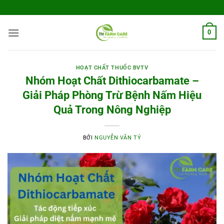
Bỏ
qua
nội
0
dung
HOẠT CHẤT THUỐC BVTV
Nhóm Hoạt Chất Dithiocarbamate –
Giải Pháp Phòng Trừ Bệnh Nấm Hiệu
Quả Trong Nông Nghiệp
BỞI
NGUYỄN VĂN TÝ