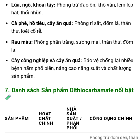
Lúa, ngô, khoai tây:
Phòng trừ đạo ôn, khô vằn, lem lép
hạt, thối nhũn.
Cà phê, hồ tiêu, cây ăn quả:
Phòng rỉ sắt, đốm lá, thán
thư, loét cổ rễ.
Rau màu:
Phòng phấn trắng, sương mai, thán thư, đốm
lá.
Cây công nghiệp và cây ăn quả:
Bảo vệ chống lại nhiều
bệnh nấm phổ biến, nâng cao năng suất và chất lượng
sản phẩm.
7. Danh sách Sản phẩm Dithiocarbamate nổi bật
NHÀ
HOẠT
SẢN
SẢN PHẨM
CHẤT
XUẤT /
CÔNG DỤNG CHÍNH
CHÍNH
PHÂN
PHỐI
Phòng trừ đốm đen, thán