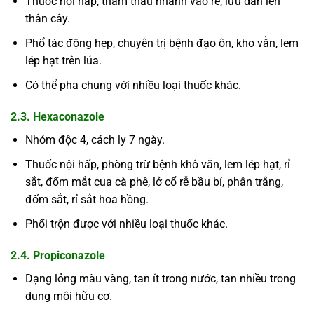
Thuốc nội hấp, thẩm thấu nhanh vào rễ, lưu dẫn lên
thân cây.
Phổ tác động hẹp, chuyên trị bệnh đạo ôn, kho vằn, lem
lép hạt trên lúa.
Có thể pha chung với nhiều loại thuốc khác.
2.3. Hexaconazole
Nhóm độc 4, cách ly 7 ngày.
Thuốc nội hấp, phòng trừ bệnh khô vằn, lem lép hạt, rỉ
sắt, đốm mắt cua cà phê, lở cổ rễ bầu bí, phân trắng,
đốm sắt, rỉ sắt hoa hồng.
Phối trộn được với nhiều loại thuốc khác.
2.4. Propiconazole
Dạng lỏng màu vàng, tan ít trong nước, tan nhiều trong
dung môi hữu cơ.