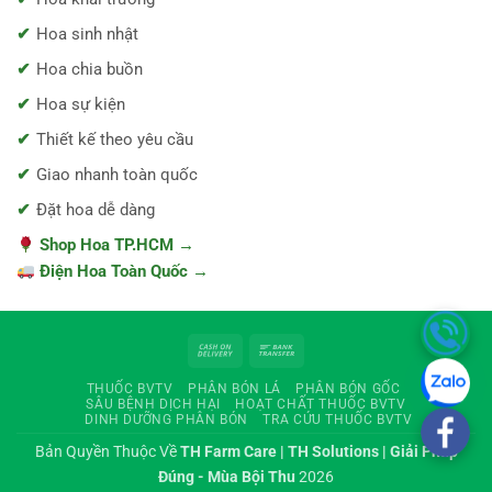
Hoa sinh nhật
Hoa chia buồn
Hoa sự kiện
Thiết kế theo yêu cầu
Giao nhanh toàn quốc
Đặt hoa dễ dàng
Shop Hoa TP.HCM →
Điện Hoa Toàn Quốc →
Cash
Bank
On
Transfer
THUỐC BVTV
PHÂN BÓN LÁ
PHÂN BÓN GỐC
Delivery
SÂU BỆNH DỊCH HẠI
HOẠT CHẤT THUỐC BVTV
DINH DƯỠNG PHÂN BÓN
TRA CỨU THUỐC BVTV
Bản Quyền Thuộc Về
TH Farm Care | TH Solutions | Giải Pháp
Đúng - Mùa Bội Thu
2026