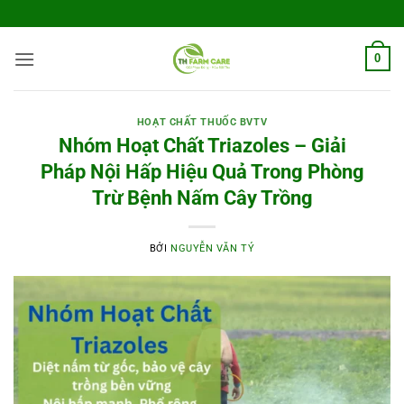
Bỏ
qua
nội
0
dung
HOẠT CHẤT THUỐC BVTV
Nhóm Hoạt Chất Triazoles – Giải
Pháp Nội Hấp Hiệu Quả Trong Phòng
Trừ Bệnh Nấm Cây Trồng
BỞI
NGUYỄN VĂN TÝ