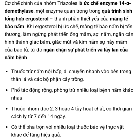
Cơ chế chính của nhóm Triazoles là
ức chế enzyme 14-α-
demethylase
, một enzyme quan trọng trong
quá trình sinh
tổng hợp ergosterol
– thành phần thiết yếu của
màng tế
bào nấm
. Khi ergosterol bị ức chế, màng tế bào nấm bị tổn
thương, làm ngừng phát triển ống mầm, sợi nấm, ngăn cản
hình thành giác bám, giác mút và kìm hãm sự nảy mầm
của bào tử, từ đó
ngăn chặn sự phát triển và lây lan của
nấm bệnh
.
Thuốc trừ nấm nội hấp, di chuyển nhanh vào bên trong
thân lá và các bộ phận cây trồng.
Phổ tác động rộng, phòng trừ nhiều loại bệnh nấm khác
nhau.
Thuộc nhóm độc 2, 3 hoặc 4 tùy hoạt chất, có thời gian
cách ly từ 7 đến 14 ngày.
Có thể pha trộn với nhiều loại thuốc bảo vệ thực vật
khác để tăng hiệu quả.