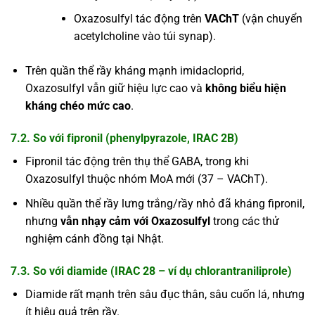
Oxazosulfyl tác động trên
VAChT
(vận chuyển
acetylcholine vào túi synap).
Trên quần thể rầy kháng mạnh imidacloprid,
Oxazosulfyl vẫn giữ hiệu lực cao và
không biểu hiện
kháng chéo mức cao
.
7.2. So với fipronil (phenylpyrazole, IRAC 2B)
Fipronil tác động trên thụ thể GABA, trong khi
Oxazosulfyl thuộc nhóm MoA mới (37 – VAChT).
Nhiều quần thể rầy lưng trắng/rầy nhỏ đã kháng fipronil,
nhưng
vẫn nhạy cảm với Oxazosulfyl
trong các thử
nghiệm cánh đồng tại Nhật.
7.3. So với diamide (IRAC 28 – ví dụ chlorantraniliprole)
Diamide rất mạnh trên sâu đục thân, sâu cuốn lá, nhưng
ít hiệu quả trên rầy.