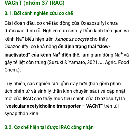
VAChT (nhóm 37 IRAC)
3.1. Bối cảnh nghiên cứu cơ chế
Giai đoạn đầu, cơ chế tác động của Oxazosulfyl chưa
được xác định rõ. Nghiên cứu sinh lý thần kinh trên gián và
+
kênh Na
biểu hiện trên
Xenopus oocyte
cho thấy
Oxazosulfyl có khả năng
ổn định trạng thái “slow-
+
+
inactivated” của kênh Na
điện thế
, làm giảm dòng Na
và
gây tê liệt côn trùng (Suzuki & Yamato, 2021, J. Agric. Food
Chem.).
Tuy nhiên, các nghiên cứu gần đây hơn (bao gồm phân
tích phân tử và sinh lý thần kinh chuyên sâu) và cập nhật
mới của IRAC cho thấy mục tiêu chính của Oxazosulfyl là
“vesicular acetylcholine transporter – VAChT”
trên túi
synap thần kinh.
3.2. Cơ chế hiện tại được IRAC công nhận