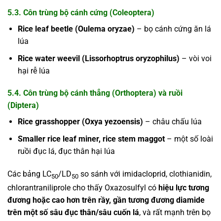
5.3. Côn trùng bộ cánh cứng (Coleoptera)
Rice leaf beetle (Oulema oryzae)
– bọ cánh cứng ăn lá
lúa
Rice water weevil (Lissorhoptrus oryzophilus)
– vòi voi
hại rễ lúa
5.4. Côn trùng bộ cánh thẳng (Orthoptera) và ruồi
(Diptera)
Rice grasshopper (Oxya yezoensis)
– châu chấu lúa
Smaller rice leaf miner, rice stem maggot
– một số loài
ruồi đục lá, đục thân hại lúa
Các bảng LC
/LD
so sánh với imidacloprid, clothianidin,
50
50
chlorantraniliprole cho thấy Oxazosulfyl có
hiệu lực tương
đương hoặc cao hơn trên rầy, gần tương đương diamide
trên một số sâu đục thân/sâu cuốn lá
, và rất mạnh trên bọ