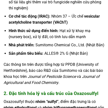
số tài liệu ghi thêm vai trò fungicide nghiên cứu phòng
thí nghiệm)
Cơ chế tác động (IRAC):
Nhóm 37 – Ức chế
vesicular
acetylcholine transporter (VAChT)
Hình thức sử dụng điển hình:
Hạt xử lý khay mạ
(nursery box), xử lý đất, có tính lưu dẫn mạnh
Nhà phát triển:
Sumitomo Chemical Co., Ltd. (Nhật Bản)
Sản phẩm tiêu biểu:
ALLES® 2% G (Nhật Bản)
Các thông tin trên được tổng hợp từ PPDB (University of
Hertfordshire), báo cáo R&D của Sumitomo và các bài báo
khoa học trên
Journal of Pesticide Science
và
Journal of
Agricultural and Food Chemistry
.
2. Đặc tính hóa lý và cấu trúc của Oxazosulfyl
Oxazosulfyl thuộc
nhóm “sulfyl”
, điểm đặc trưng là có
nhóm ethylsulfonyl
và
nhóm trifluoromethanesulfonyl
gắn