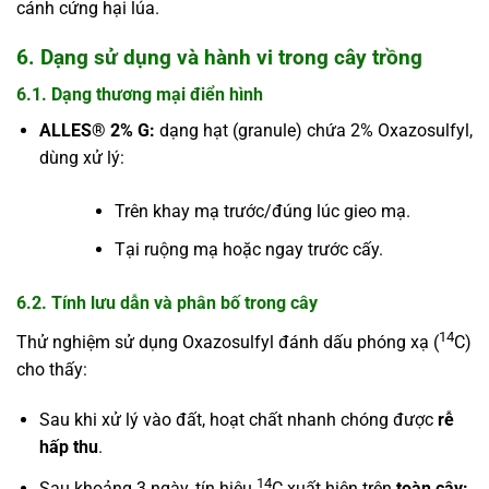
cánh cứng hại lúa.
6. Dạng sử dụng và hành vi trong cây trồng
6.1. Dạng thương mại điển hình
ALLES® 2% G:
dạng hạt (granule) chứa 2% Oxazosulfyl,
dùng xử lý:
Trên khay mạ trước/đúng lúc gieo mạ.
Tại ruộng mạ hoặc ngay trước cấy.
6.2. Tính lưu dẫn và phân bố trong cây
14
Thử nghiệm sử dụng Oxazosulfyl đánh dấu phóng xạ (
C)
cho thấy:
Sau khi xử lý vào đất, hoạt chất nhanh chóng được
rễ
hấp thu
.
14
Sau khoảng 3 ngày, tín hiệu
C xuất hiện trên
toàn cây: