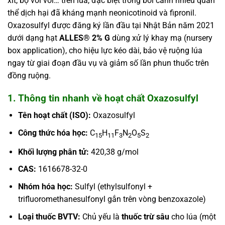
xít, bọ vòi voi… trên lúa, đặc biệt trong bối cảnh nhiều quần
thể dịch hại đã kháng mạnh neonicotinoid và fipronil.
Oxazosulfyl được đăng ký lần đầu tại Nhật Bản năm 2021
dưới dạng hạt
ALLES® 2% G
dùng xử lý khay mạ (nursery
box application), cho hiệu lực kéo dài, bảo vệ ruộng lúa
ngay từ giai đoạn đầu vụ và giảm số lần phun thuốc trên
đồng ruộng.
1. Thông tin nhanh về hoạt chất Oxazosulfyl
Tên hoạt chất (ISO):
Oxazosulfyl
Công thức hóa học:
C
H
F
N
O
S
15
11
3
2
5
2
Khối lượng phân tử:
420,38 g/mol
CAS:
1616678-32-0
Nhóm hóa học:
Sulfyl (ethylsulfonyl +
trifluoromethanesulfonyl gắn trên vòng benzoxazole)
Loại thuốc BVTV:
Chủ yếu là
thuốc trừ sâu
cho lúa (một