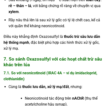
rễ – thân – lá
, với bằng chứng rõ ràng về chuyển vị qua
xylem
.
Rầy nâu thả lên lá sau xử lý gốc có tỷ lệ chết cao, kể cả
với quần thể kháng neonicotinoid.
Điều này khẳng định Oxazosulfyl là
thuốc trừ sâu lưu dẫn
hệ thống mạnh
, đặc biệt phù hợp các hình thức xử lý gốc,
xử lý mạ.
7. So sánh Oxazosulfyl với các hoạt chất trừ sâu
khác trên lúa
7.1. So với neonicotinoid (IRAC 4A – ví dụ imidacloprid,
clothianidin)
Cùng là
thuốc lưu dẫn, xử lý mạ/đất
, nhưng:
Neonicotinoid tác động trên
nAChR
(thụ thể
acetylcholine hậu synap).