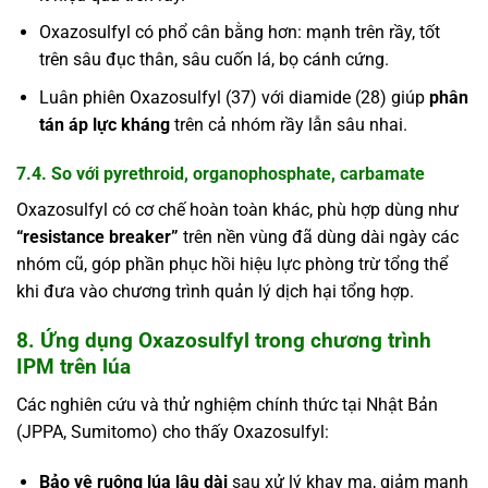
Oxazosulfyl có phổ cân bằng hơn: mạnh trên rầy, tốt
trên sâu đục thân, sâu cuốn lá, bọ cánh cứng.
Luân phiên Oxazosulfyl (37) với diamide (28) giúp
phân
tán áp lực kháng
trên cả nhóm rầy lẫn sâu nhai.
7.4. So với pyrethroid, organophosphate, carbamate
Oxazosulfyl có cơ chế hoàn toàn khác, phù hợp dùng như
“resistance breaker”
trên nền vùng đã dùng dài ngày các
nhóm cũ, góp phần phục hồi hiệu lực phòng trừ tổng thể
khi đưa vào chương trình quản lý dịch hại tổng hợp.
8. Ứng dụng Oxazosulfyl trong chương trình
IPM trên lúa
Các nghiên cứu và thử nghiệm chính thức tại Nhật Bản
(JPPA, Sumitomo) cho thấy Oxazosulfyl:
Bảo vệ ruộng lúa lâu dài
sau xử lý khay mạ, giảm mạnh