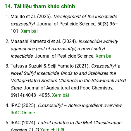
14. Tài liệu tham khảo chính
Mai Ito et al. (2025).
Development of the insecticide
oxazosulfyl
. Journal of Pesticide Science, 50(3):96–
101.
Xem bài
Masashi Kamezaki et al. (2024).
Insecticidal activity
against rice pest of oxazosulfyl, a novel sulfyl
insecticide
. Journal of Pesticide Science.
Xem bài
Tatsuya Suzuki & Seiji Yamato (2021).
Oxazosulfyl, a
Novel Sulfyl Insecticide, Binds to and Stabilizes the
Voltage-Gated Sodium Channels in the Slow-Inactivated
State
. Journal of Agricultural and Food Chemistry,
69(14):4048–4055.
Xem bài
IRAC (2025).
Oxazosulfyl – Active ingredient overview
.
IRAC Online
IRAC (2024).
Latest updates to the MoA Classification
(version 11.2)
.
Xem chi tiết