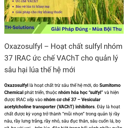
Oxazosulfyl – Hoạt chất sulfyl nhóm
37 IRAC ức chế VAChT cho quản lý
sâu hại lúa thế hệ mới
Oxazosulfyl
là hoạt chất trừ sâu thế hệ mới, do
Sumitomo
Chemical
phát triển, thuộc
nhóm hóa học “sulfyl”
và hiện
được IRAC xếp vào
nhóm cơ chế 37 – Vesicular
acetylcholine transporter (VAChT) inhibitors
. Đây là hoạt
chất được kỳ vọng trở thành “mũi nhọn” trong quản lý rầy
nâu, rầy lưng trắng, rầy nhỏ, sâu đục thân, sâu cuốn lá, bọ