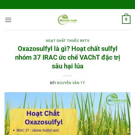
Bỏ
qua
nội
0
dung
HOẠT CHẤT THUỐC BVTV
Oxazosulfyl là gì? Hoạt chất sulfyl
nhóm 37 IRAC ức chế VAChT đặc trị
sâu hại lúa
BỞI
NGUYỄN VĂN TÝ