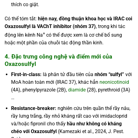
thích co giật.
Có thể tóm tắt:
hiện nay, đồng thuận khoa học và IRAC coi
Oxazosulfyl là VAChT inhibitor (nhóm 37)
, trong khi tác
+
động lên kênh Na
có thể được xem là cơ chế bổ sung
hoặc một phần của chuỗi tác động thần kinh.
4. Đặc trưng công nghệ và điểm mới của
Oxazosulfyl
First-in-class:
là phân tử đầu tiên của
nhóm “sulfyl”
với
MoA hoàn toàn mới (IRAC 37), khác hẳn
neonicotinoid
(4A), phenylpyrazole (2B),
diamide
(28), pyrethroid (3A)
…
Resistance-breaker:
nghiên cứu trên quần thể rầy nâu,
rầy lưng trắng, rầy nhỏ kháng rất cao với imidacloprid
và/hoặc fipronil cho thấy
hầu như không có kháng
chéo với Oxazosulfyl
(Kamezaki et al., 2024, J. Pest.