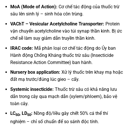
MoA (Mode of Action):
Cơ chế tác động của thuốc trừ
sâu lên sinh lý – sinh hóa côn trùng.
VAChT – Vesicular Acetylcholine Transporter:
Protein
vận chuyển acetylcholine vào túi synap thần kinh. Bị ức
chế sẽ làm suy giảm dẫn truyền thần kinh.
IRAC code:
Mã phân loại cơ chế tác động do Ủy ban
Hành động Chống Kháng thuốc trừ sâu (Insecticide
Resistance Action Committee) ban hành.
Nursery box application:
Xử lý thuốc trên khay mạ hoặc
đất mạ trước/đúng lúc gieo – cấy.
Systemic insecticide:
Thuốc trừ sâu có khả năng lưu
dẫn trong cây qua mạch dẫn (xylem/phloem), bảo vệ
toàn cây.
LC
, LD
:
Nồng độ/liều gây chết 50% cá thể thí
50
50
nghiệm – chỉ số chuẩn để so sánh độc tính.