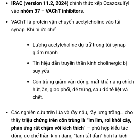
IRAC (version 11.2, 2024)
chính thức xếp Oxazosulfyl
vào
nhóm 37 – VAChT inhibitors
.
VAChT là protein vận chuyển acetylcholine vào túi
synap. Khi bị ức chế:
Lượng acetylcholine dự trữ trong túi synap
giảm mạnh.
Tín hiệu dẫn truyền thần kinh cholinergic bị
suy yếu.
Côn trùng giảm vận động, mất khả năng chích
hút, ăn, giao phối, đẻ trứng, sau đó tê liệt và
chết.
Các nghiên cứu trên lúa và rầy nâu, rầy lưng trắng… cho
thấy
triệu chứng trên côn trùng là “im lìm, rơi khỏi cây,
phản ứng rất chậm với kích thích”
– phù hợp kiểu tác
động ức chế thần kinh dạng “làm tắt dần” hơn là kích