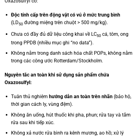
Oxazosulfyl có:
Độc tính cấp trên động vật có vú ở mức trung bình
(LD
đường miệng trên chuột > 500 mg/kg).
50
Chưa có đầy đủ dữ liệu công khai về LC
cá, tôm, ong
50
trong PPDB (nhiều mục ghi “no data”).
Không nằm trong danh sách hóa chất POPs, không nằm
trong các công ước Rotterdam/Stockholm.
Nguyên tắc an toàn khi sử dụng sản phẩm chứa
Oxazosulfyl:
Tuân thủ nghiêm
hướng dẫn an toàn trên nhãn
(bảo hộ,
thời gian cách ly, vùng đệm).
Không ăn uống, hút thuốc khi pha, phun; rửa tay và tắm
rửa sau khi tiếp xúc.
Không xả nước rửa bình ra kênh mương, ao hồ; xử lý