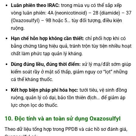
Luân phiên theo IRAC:
trong mùa vụ có thể sắp xếp
vòng luân phiên: 4A (neonicotinoid) – 28 (diamide) – 37
(Oxazosulfyl) – 9B hoặc 5… tùy đối tượng, điều kiện
ruộng.
Hạn chế hỗn hợp không cần thiết:
chỉ phối hợp khi có
bằng chứng tăng hiệu quả, tránh trộn tùy tiện nhiều hoạt
chất làm phức tạp quản lý kháng.
Dùng đúng liều, đúng thời điểm:
xử lý mạ/đất sớm giúp
kiểm soát rầy ở mật số thấp, giảm nguy cơ “lọt” những
cá thể kháng thuốc.
Kết hợp biện pháp phi hóa học:
tưới tiêu, vệ sinh đồng
ruộng, quản lý cỏ dại, bảo tồn thiên địch… để giảm áp
lực chọn lọc do thuốc.
10. Độc tính và an toàn sử dụng Oxazosulfyl
Theo dữ liệu tổng hợp trong PPDB và các hồ sơ đánh giá,