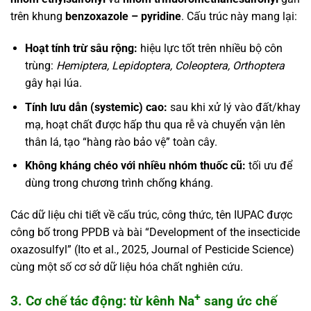
trên khung
benzoxazole – pyridine
. Cấu trúc này mang lại:
Hoạt tính trừ sâu rộng:
hiệu lực tốt trên nhiều bộ côn
trùng:
Hemiptera, Lepidoptera, Coleoptera, Orthoptera
gây hại lúa.
Tính lưu dẫn (systemic) cao:
sau khi xử lý vào đất/khay
mạ, hoạt chất được hấp thu qua rễ và chuyển vận lên
thân lá, tạo “hàng rào bảo vệ” toàn cây.
Không kháng chéo với nhiều nhóm thuốc cũ:
tối ưu để
dùng trong chương trình chống kháng.
Các dữ liệu chi tiết về cấu trúc, công thức, tên IUPAC được
công bố trong PPDB và bài “Development of the insecticide
oxazosulfyl” (Ito et al., 2025, Journal of Pesticide Science)
cùng một số cơ sở dữ liệu hóa chất nghiên cứu.
+
3. Cơ chế tác động: từ kênh Na
sang ức chế