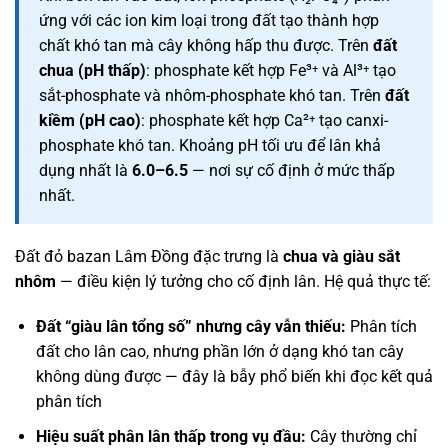
ứng với các ion kim loại trong đất tạo thành hợp
chất khó tan mà cây không hấp thu được. Trên
đất
chua (pH thấp)
: phosphate kết hợp Fe³⁺ và Al³⁺ tạo
sắt-phosphate và nhôm-phosphate khó tan. Trên
đất
kiềm (pH cao)
: phosphate kết hợp Ca²⁺ tạo canxi-
phosphate khó tan. Khoảng pH tối ưu để lân khả
dụng nhất là
6.0–6.5
— nơi sự cố định ở mức thấp
nhất.
Đất đỏ bazan Lâm Đồng đặc trưng là
chua và giàu sắt
nhôm
— điều kiện lý tưởng cho cố định lân. Hệ quả thực tế:
Đất “giàu lân tổng số” nhưng cây vẫn thiếu:
Phân tích
đất cho lân cao, nhưng phần lớn ở dạng khó tan cây
không dùng được — đây là bẫy phổ biến khi đọc kết quả
phân tích
Hiệu suất phân lân thấp trong vụ đầu:
Cây thường chỉ