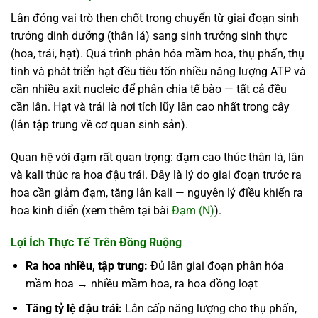
Lân đóng vai trò then chốt trong chuyển từ giai đoạn sinh
trưởng dinh dưỡng (thân lá) sang sinh trưởng sinh thực
(hoa, trái, hạt). Quá trình phân hóa mầm hoa, thụ phấn, thụ
tinh và phát triển hạt đều tiêu tốn nhiều năng lượng ATP và
cần nhiều axit nucleic để phân chia tế bào — tất cả đều
cần lân. Hạt và trái là nơi tích lũy lân cao nhất trong cây
(lân tập trung về cơ quan sinh sản).
Quan hệ với đạm rất quan trọng: đạm cao thúc thân lá, lân
và kali thúc ra hoa đậu trái. Đây là lý do giai đoạn trước ra
hoa cần giảm đạm, tăng lân kali — nguyên lý điều khiển ra
hoa kinh điển (xem thêm tại bài
Đạm (N)
).
Lợi Ích Thực Tế Trên Đồng Ruộng
Ra hoa nhiều, tập trung:
Đủ lân giai đoạn phân hóa
mầm hoa → nhiều mầm hoa, ra hoa đồng loạt
Tăng tỷ lệ đậu trái:
Lân cấp năng lượng cho thụ phấn,