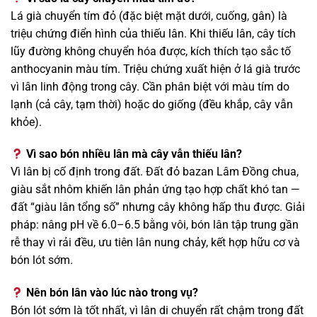
Lá già chuyển tím đỏ (đặc biệt mặt dưới, cuống, gân) là
triệu chứng điển hình của thiếu lân. Khi thiếu lân, cây tích
lũy đường không chuyển hóa được, kích thích tạo sắc tố
anthocyanin màu tím. Triệu chứng xuất hiện ở lá già trước
vì lân linh động trong cây. Cần phân biệt với màu tím do
lạnh (cả cây, tạm thời) hoặc do giống (đều khắp, cây vẫn
khỏe).
Vì sao bón nhiều lân mà cây vẫn thiếu lân?
Vì lân bị cố định trong đất. Đất đỏ bazan Lâm Đồng chua,
giàu sắt nhôm khiến lân phản ứng tạo hợp chất khó tan —
đất “giàu lân tổng số” nhưng cây không hấp thu được. Giải
pháp: nâng pH về 6.0–6.5 bằng vôi, bón lân tập trung gần
rễ thay vì rải đều, ưu tiên lân nung chảy, kết hợp hữu cơ và
bón lót sớm.
Nên bón lân vào lúc nào trong vụ?
Bón lót sớm là tốt nhất, vì lân di chuyển rất chậm trong đất