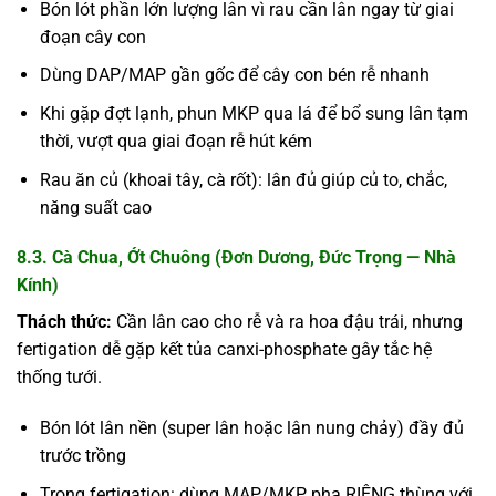
Bón lót phần lớn lượng lân vì rau cần lân ngay từ giai
đoạn cây con
Dùng DAP/MAP gần gốc để cây con bén rễ nhanh
Khi gặp đợt lạnh, phun MKP qua lá để bổ sung lân tạm
thời, vượt qua giai đoạn rễ hút kém
Rau ăn củ (khoai tây, cà rốt): lân đủ giúp củ to, chắc,
năng suất cao
8.3. Cà Chua, Ớt Chuông (Đơn Dương, Đức Trọng — Nhà
Kính)
Thách thức:
Cần lân cao cho rễ và ra hoa đậu trái, nhưng
fertigation dễ gặp kết tủa canxi-phosphate gây tắc hệ
thống tưới.
Bón lót lân nền (super lân hoặc lân nung chảy) đầy đủ
trước trồng
Trong fertigation: dùng MAP/MKP, pha RIÊNG thùng với