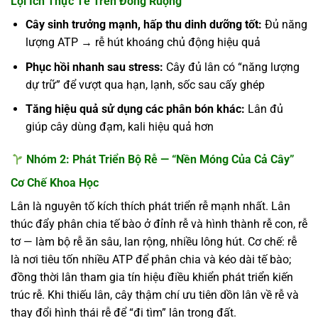
Lợi Ích Thực Tế Trên Đồng Ruộng
Cây sinh trưởng mạnh, hấp thu dinh dưỡng tốt:
Đủ năng
lượng ATP → rễ hút khoáng chủ động hiệu quả
Phục hồi nhanh sau stress:
Cây đủ lân có “năng lượng
dự trữ” để vượt qua hạn, lạnh, sốc sau cấy ghép
Tăng hiệu quả sử dụng các phân bón khác:
Lân đủ
giúp cây dùng đạm, kali hiệu quả hơn
Nhóm 2: Phát Triển Bộ Rễ — “Nền Móng Của Cả Cây”
Cơ Chế Khoa Học
Lân là nguyên tố kích thích phát triển rễ mạnh nhất. Lân
thúc đẩy phân chia tế bào ở đỉnh rễ và hình thành rễ con, rễ
tơ — làm bộ rễ ăn sâu, lan rộng, nhiều lông hút. Cơ chế: rễ
là nơi tiêu tốn nhiều ATP để phân chia và kéo dài tế bào;
đồng thời lân tham gia tín hiệu điều khiển phát triển kiến
trúc rễ. Khi thiếu lân, cây thậm chí ưu tiên dồn lân về rễ và
thay đổi hình thái rễ để “đi tìm” lân trong đất.