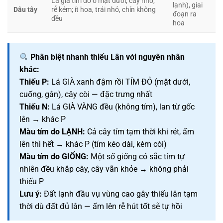
Lá già tím đỏ ở mặt dưới; cây nhỏ,
lạnh), giai
Dâu tây
rễ kém; ít hoa, trái nhỏ, chín không
đoạn ra
đều
hoa
Phân biệt nhanh thiếu Lân với nguyên nhân
khác:
Thiếu P:
Lá GIÀ xanh đậm rồi TÍM ĐỎ (mặt dưới,
cuống, gân), cây còi — đặc trưng nhất
Thiếu N:
Lá GIÀ VÀNG đều (không tím), lan từ gốc
lên → khác P
Màu tím do LẠNH:
Cả cây tím tạm thời khi rét, ấm
lên thì hết → khác P (tím kéo dài, kèm còi)
Màu tím do GIỐNG:
Một số giống có sắc tím tự
nhiên đều khắp cây, cây vẫn khỏe → không phải
thiếu P
Lưu ý:
Đất lạnh đầu vụ vùng cao gây thiếu lân tạm
thời dù đất đủ lân — ấm lên rễ hút tốt sẽ tự hồi