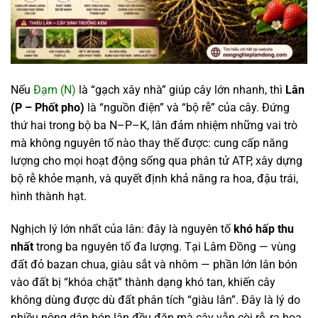
Nếu
Đạm (N)
là “gạch xây nhà” giúp cây lớn nhanh, thì
Lân
(P – Phốt pho)
là “nguồn điện” và “bộ rễ” của cây. Đứng
thứ hai trong bộ ba N–P–K, lân đảm nhiệm những vai trò
mà không nguyên tố nào thay thế được: cung cấp năng
lượng cho mọi hoạt động sống qua phân tử ATP, xây dựng
bộ rễ khỏe mạnh, và quyết định khả năng ra hoa, đậu trái,
hình thành hạt.
Nghịch lý lớn nhất của lân: đây là nguyên tố
khó hấp thu
nhất
trong ba nguyên tố đa lượng. Tại Lâm Đồng — vùng
đất đỏ bazan chua, giàu sắt và nhôm — phần lớn lân bón
vào đất bị “khóa chặt” thành dạng khó tan, khiến cây
không dùng được dù đất phân tích “giàu lân”. Đây là lý do
nhiều nông dân bón lân đều đặn mà cây vẫn còi rễ, ra hoa