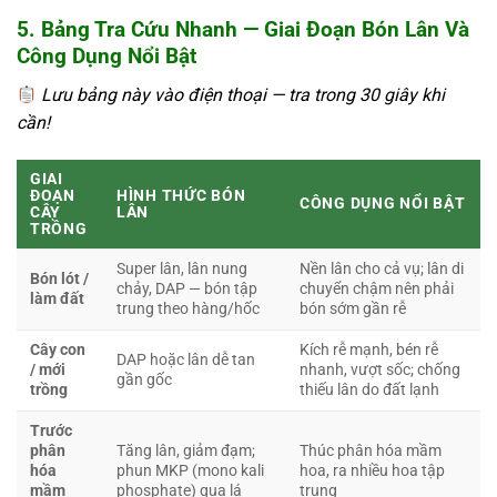
5. Bảng Tra Cứu Nhanh — Giai Đoạn Bón Lân Và
Công Dụng Nổi Bật
Lưu bảng này vào điện thoại — tra trong 30 giây khi
cần!
GIAI
ĐOẠN
HÌNH THỨC BÓN
CÔNG DỤNG NỔI BẬT
CÂY
LÂN
TRỒNG
Super lân, lân nung
Nền lân cho cả vụ; lân di
Bón lót /
chảy, DAP — bón tập
chuyển chậm nên phải
làm đất
trung theo hàng/hốc
bón sớm gần rễ
Cây con
Kích rễ mạnh, bén rễ
DAP hoặc lân dễ tan
/ mới
nhanh, vượt sốc; chống
gần gốc
trồng
thiếu lân do đất lạnh
Trước
phân
Tăng lân, giảm đạm;
Thúc phân hóa mầm
hóa
phun MKP (mono kali
hoa, ra nhiều hoa tập
mầm
phosphate) qua lá
trung