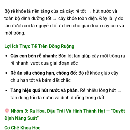
Bộ rễ khỏe là nền tảng của cả cây: rễ tốt → hút nước và
toàn bộ dinh dưỡng tốt → cây khỏe toàn diện. Đây là lý do
lân được coi là nguyên tố ưu tiên cho giai đoạn cây con và
mới trồng.
Lợi Ích Thực Tế Trên Đồng Ruộng
Cây con bén rễ nhanh:
Bón lót lân giúp cây mới trồng ra
rễ nhanh, vượt qua giai đoạn sốc
Rễ ăn sâu chống hạn, chống đổ:
Bộ rễ khỏe giúp cây
chịu hạn tốt và bám đất chắc
Tăng hiệu quả hút nước và phân:
Rễ nhiều lông hút →
tận dụng tối đa nước và dinh dưỡng trong đất
Nhóm 3: Ra Hoa, Đậu Trái Và Hình Thành Hạt — “Quyết
Định Năng Suất”
Cơ Chế Khoa Học