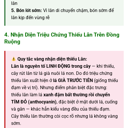
lân
5. Bón lót sớm:
Vì lân di chuyển chậm, bón sớm để
lân kịp đến vùng rễ
4. Nhận Diện Triệu Chứng Thiếu Lân Trên Đồng
Ruộng
Quy tắc vàng nhận diện thiếu Lân:
Lân là nguyên tố LINH ĐỘNG trong cây
— khi thiếu,
cây rút lân từ lá già nuôi lá non. Do đó triệu chứng
thiếu lân xuất hiện ở
lá GIÀ TRƯỚC TIÊN
(giống thiếu
đạm về vị trí). Nhưng điểm phân biệt đặc trưng:
thiếu lân làm lá
xanh đậm bất thường rồi chuyển
TÍM ĐỎ (anthocyanin)
, đặc biệt ở mặt dưới lá, cuống
và gân — khác hẳn kiểu vàng đều của thiếu đạm.
Cây thiếu lân thường còi cọc rõ nhưng lá không vàng
sớm.