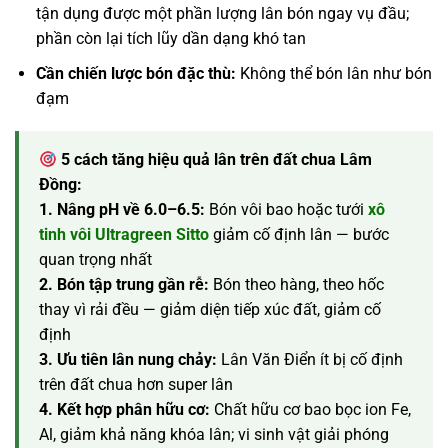
tận dụng được một phần lượng lân bón ngay vụ đầu;
phần còn lại tích lũy dần dạng khó tan
Cần chiến lược bón đặc thù:
Không thể bón lân như bón
đạm
5 cách tăng hiệu quả lân trên đất chua Lâm
Đồng:
1. Nâng pH về 6.0–6.5:
Bón vôi bao hoặc tưới
xô
tinh vôi Ultragreen Sitto
giảm cố định lân — bước
quan trọng nhất
2. Bón tập trung gần rễ:
Bón theo hàng, theo hốc
thay vì rải đều — giảm diện tiếp xúc đất, giảm cố
định
3. Ưu tiên lân nung chảy:
Lân Văn Điển ít bị cố định
trên đất chua hơn super lân
4. Kết hợp phân hữu cơ:
Chất hữu cơ bao bọc ion Fe,
Al, giảm khả năng khóa lân; vi sinh vật giải phóng