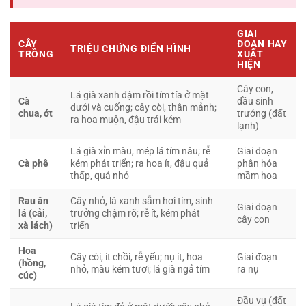
GIAI
CÂY
ĐOẠN HAY
TRIỆU CHỨNG ĐIỂN HÌNH
TRỒNG
XUẤT
HIỆN
Cây con,
Lá già xanh đậm rồi tím tía ở mặt
Cà
đầu sinh
dưới và cuống; cây còi, thân mảnh;
chua, ớt
trưởng (đất
ra hoa muộn, đậu trái kém
lạnh)
Lá già xỉn màu, mép lá tím nâu; rễ
Giai đoạn
Cà phê
kém phát triển; ra hoa ít, đậu quả
phân hóa
thấp, quả nhỏ
mầm hoa
Rau ăn
Cây nhỏ, lá xanh sẫm hơi tím, sinh
Giai đoạn
lá (cải,
trưởng chậm rõ; rễ ít, kém phát
cây con
xà lách)
triển
Hoa
Cây còi, ít chồi, rễ yếu; nụ ít, hoa
Giai đoạn
(hồng,
nhỏ, màu kém tươi; lá già ngả tím
ra nụ
cúc)
Đầu vụ (đất