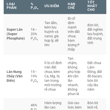
TỐT
LOẠI
%
HẠN
ƯU ĐIỂM
NHẤT
PHÂN
P₂O₅
CHẾ
CHO
Bị cố
Tan dần,
định
Bón lót,
kèm lưu
mạnh
Super Lân
16–
đất nghèo
huỳnh và
trên đất
(Super
20%
lưu huỳnh,
canxi, giá
chua;
Phosphate)
P₂O₅
đất trung
hợp lý, dễ
hàm
tính
tìm
lượng P
thấp
Tan
Ít bị cố định
chậm,
Đất chua
trên đất
không
Lâm
Lân Nung
15–
chua; kèm
phù hợp
Đồng, đất
Chảy (Văn
19%
Ca, Mg, Si;
khi cần
đỏ bazan;
Điển)
P₂O₅
tan trong
lân
bón lót
môi trường
nhanh;
cây lâu
rễ chua
không
năm
phun lá
Hàm lượng
Giá cao
Bón lót
46%
lân cao
hơn; kèm
kích rễ,
P₂O₅