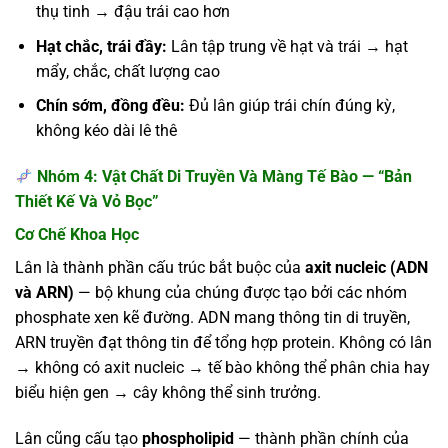
thụ tinh → đậu trái cao hơn
Hạt chắc, trái đầy:
Lân tập trung về hạt và trái → hạt
mẩy, chắc, chất lượng cao
Chín sớm, đồng đều:
Đủ lân giúp trái chín đúng kỳ,
không kéo dài lê thê
Nhóm 4: Vật Chất Di Truyền Và Màng Tế Bào — “Bản
Thiết Kế Và Vỏ Bọc”
Cơ Chế Khoa Học
Lân là thành phần cấu trúc bắt buộc của
axit nucleic (ADN
và ARN)
— bộ khung của chúng được tạo bởi các nhóm
phosphate xen kẽ đường. ADN mang thông tin di truyền,
ARN truyền đạt thông tin để tổng hợp protein. Không có lân
→ không có axit nucleic → tế bào không thể phân chia hay
biểu hiện gen → cây không thể sinh trưởng.
Lân cũng cấu tạo
phospholipid
— thành phần chính của