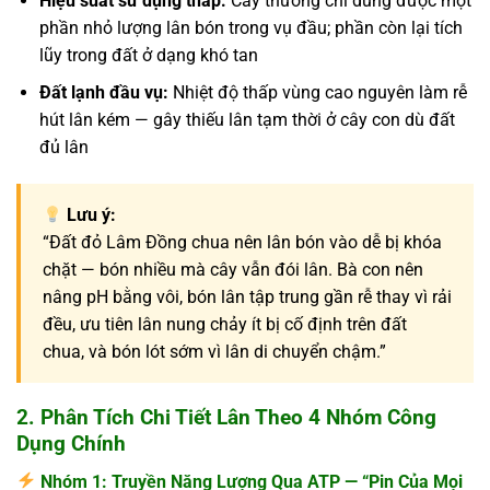
Hiệu suất sử dụng thấp:
Cây thường chỉ dùng được một
phần nhỏ lượng lân bón trong vụ đầu; phần còn lại tích
lũy trong đất ở dạng khó tan
Đất lạnh đầu vụ:
Nhiệt độ thấp vùng cao nguyên làm rễ
hút lân kém — gây thiếu lân tạm thời ở cây con dù đất
đủ lân
Lưu ý:
“Đất đỏ Lâm Đồng chua nên lân bón vào dễ bị khóa
chặt — bón nhiều mà cây vẫn đói lân. Bà con nên
nâng pH bằng vôi, bón lân tập trung gần rễ thay vì rải
đều, ưu tiên lân nung chảy ít bị cố định trên đất
chua, và bón lót sớm vì lân di chuyển chậm.”
2. Phân Tích Chi Tiết Lân Theo 4 Nhóm Công
Dụng Chính
Nhóm 1: Truyền Năng Lượng Qua ATP — “Pin Của Mọi