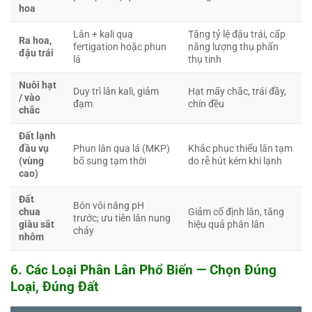
hoa
Lân + kali qua
Tăng tỷ lệ đậu trái, cấp
Ra hoa,
fertigation hoặc phun
năng lượng thụ phấn
đậu trái
lá
thụ tinh
Nuôi hạt
Duy trì lân kali, giảm
Hạt mẩy chắc, trái đầy,
/ vào
đạm
chín đều
chắc
Đất lạnh
đầu vụ
Phun lân qua lá (MKP)
Khắc phục thiếu lân tạm
(vùng
bổ sung tạm thời
do rễ hút kém khi lạnh
cao)
Đất
Bón vôi nâng pH
chua
Giảm cố định lân, tăng
trước; ưu tiên lân nung
giàu sắt
hiệu quả phân lân
chảy
nhôm
6. Các Loại Phân Lân Phổ Biến — Chọn Đúng
Loại, Đúng Đất