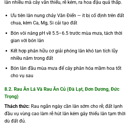
lân nhiều mà cây vẫn thiếu, rễ kém, ra hoa đậu quả thấp.
Ưu tiên lân nung chảy Văn Điển — ít bị cố định trên đất
chua, kèm Ca, Mg, Si cải tạo đất
Bón vôi nâng pH về 5.5–6.5 trước mùa mưa, tách thời
gian với bón lân
Kết hợp phân hữu cơ giải phóng lân khó tan tích lũy
nhiều năm trong đất
Bón lân đầu mùa mưa để cây phân hóa mầm hoa tốt
cho vụ sau
8.2. Rau Ăn Lá Và Rau Ăn Củ (Đà Lạt, Đơn Dương, Đức
Trọng)
Thách thức:
Rau ngắn ngày cần lân sớm cho rễ; đất lạnh
đầu vụ vùng cao làm rễ hút lân kém gây thiếu lân tạm thời
dù đất đủ.