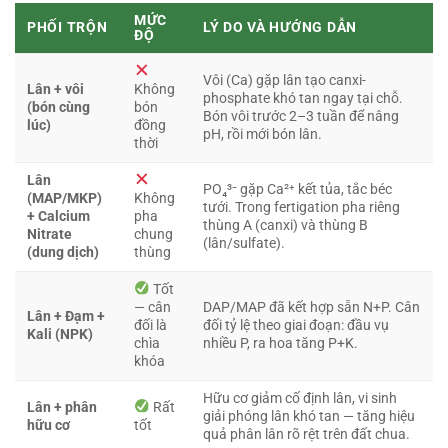
MỨC
PHỐI TRỘN
LÝ DO VÀ HƯỚNG DẪN
ĐỘ
Vôi (Ca) gặp lân tạo canxi-
Lân + vôi
Không
phosphate khó tan ngay tại chỗ.
(bón cùng
bón
Bón vôi trước 2–3 tuần để nâng
lúc)
đồng
pH, rồi mới bón lân.
thời
Lân
PO₄³⁻ gặp Ca²⁺ kết tủa, tắc béc
(MAP/MKP)
Không
tưới. Trong fertigation pha riêng
+ Calcium
pha
thùng A (canxi) và thùng B
Nitrate
chung
(lân/sulfate).
(dung dịch)
thùng
Tốt
— cân
DAP/MAP đã kết hợp sẵn N+P. Cân
Lân + Đạm +
đối là
đối tỷ lệ theo giai đoạn: đầu vụ
Kali (NPK)
chìa
nhiều P, ra hoa tăng P+K.
khóa
Hữu cơ giảm cố định lân, vi sinh
Lân + phân
Rất
giải phóng lân khó tan — tăng hiệu
hữu cơ
tốt
quả phân lân rõ rệt trên đất chua.