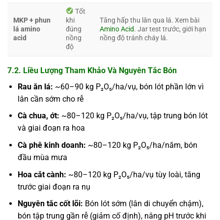
Tốt
MKP + phun
khi
Tăng hấp thu lân qua lá. Xem bài
lá amino
đúng
Amino Acid
. Jar test trước, giới hạn
acid
nồng
nồng độ tránh cháy lá.
độ
7.2. Liều Lượng Tham Khảo Và Nguyên Tắc Bón
Rau ăn lá:
~60–90 kg P₂O₅/ha/vụ, bón lót phần lớn vì
lân cần sớm cho rễ
Cà chua, ớt:
~80–120 kg P₂O₅/ha/vụ, tập trung bón lót
và giai đoạn ra hoa
Cà phê kinh doanh:
~80–120 kg P₂O₅/ha/năm, bón
đầu mùa mưa
Hoa cắt cành:
~80–120 kg P₂O₅/ha/vụ tùy loài, tăng
trước giai đoạn ra nụ
Nguyên tắc cốt lõi:
Bón lót sớm (lân di chuyển chậm),
bón tập trung gần rễ (giảm cố định), nâng pH trước khi