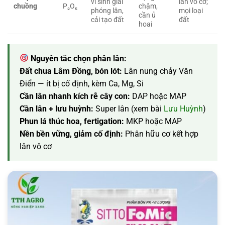
vi sinh giải
lân vô cơ;
chuồng
P₂O₅
chậm,
phóng lân,
mọi loại
cần ủ
cải tạo đất
đất
hoai
Nguyên tắc chọn phân lân:
Đất chua Lâm Đồng, bón lót:
Lân nung chảy Văn
Điển — ít bị cố định, kèm Ca, Mg, Si
Cần lân nhanh kích rễ cây con:
DAP hoặc MAP
Cần lân + lưu huỳnh:
Super lân (xem bài
Lưu Huỳnh
)
Phun lá thúc hoa, fertigation:
MKP hoặc MAP
Nền bền vững, giảm cố định:
Phân hữu cơ kết hợp
lân vô cơ