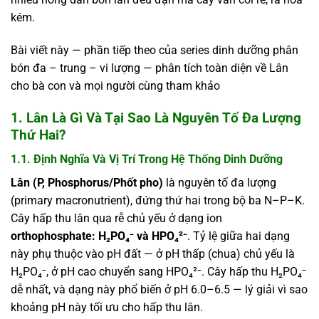
kém.
Bài viết này — phần tiếp theo của series dinh dưỡng phân
bón đa – trung – vi lượng — phân tích toàn diện về Lân
cho bà con và mọi người cùng tham khảo
1. Lân Là Gì Và Tại Sao Là Nguyên Tố Đa Lượng
Thứ Hai?
1.1. Định Nghĩa Và Vị Trí Trong Hệ Thống Dinh Dưỡng
Lân (P, Phosphorus/Phốt pho)
là nguyên tố đa lượng
(primary macronutrient), đứng thứ hai trong bộ ba N–P–K.
Cây hấp thu lân qua rễ chủ yếu ở dạng ion
orthophosphate: H₂PO₄⁻ và HPO₄²⁻
. Tỷ lệ giữa hai dạng
này phụ thuộc vào pH đất — ở pH thấp (chua) chủ yếu là
H₂PO₄⁻, ở pH cao chuyển sang HPO₄²⁻. Cây hấp thu H₂PO₄⁻
dễ nhất, và dạng này phổ biến ở pH 6.0–6.5 — lý giải vì sao
khoảng pH này tối ưu cho hấp thu lân.