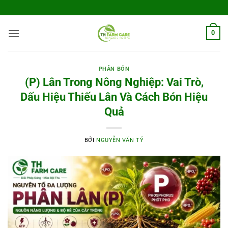
Bỏ
qua
nội
0
dung
PHÂN BÓN
(P) Lân Trong Nông Nghiệp: Vai Trò,
Dấu Hiệu Thiếu Lân Và Cách Bón Hiệu
Quả
BỞI
NGUYỄN VĂN TÝ