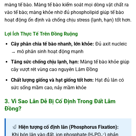
màng tế bào. Màng tế bào kiểm soát mọi dòng vật chất ra
vào tế bào; màng khỏe nhờ đủ phospholipid giúp tế bào
hoạt động ổn định và chống chịu stress (lạnh, hạn) tốt hơn.
Lợi Ích Thực Tế Trên Đồng Ruộng
Cây phân chia tế bào nhanh, lớn khỏe:
Đủ axit nucleic
→ mô phân sinh hoạt động mạnh
Tăng sức chống chịu lạnh, hạn:
Màng tế bào khỏe giúp
cây vượt rét vùng cao nguyên Lâm Đồng
Chất lượng giống và hạt giống tốt hơn:
Hạt đủ lân có
sức sống mầm cao, nảy mầm khỏe
3. Vì Sao Lân Dễ Bị Cố Định Trong Đất Lâm
Đồng?
Hiện tượng cố định lân (Phosphorus Fixation):
Khi bón lân vào đất, ion phosphate (H₂PO₄⁻) phản