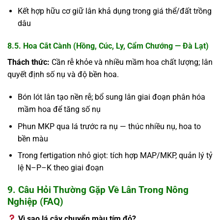
Kết hợp hữu cơ giữ lân khả dụng trong giá thể/đất trồng
dâu
8.5. Hoa Cắt Cành (Hồng, Cúc, Ly, Cẩm Chướng — Đà Lạt)
Thách thức:
Cần rễ khỏe và nhiều mầm hoa chất lượng; lân
quyết định số nụ và độ bền hoa.
Bón lót lân tạo nền rễ; bổ sung lân giai đoạn phân hóa
mầm hoa để tăng số nụ
Phun MKP qua lá trước ra nụ — thúc nhiều nụ, hoa to
bền màu
Trong fertigation nhỏ giọt: tích hợp MAP/MKP, quản lý tỷ
lệ N–P–K theo giai đoạn
9. Câu Hỏi Thường Gặp Về Lân Trong Nông
Nghiệp (FAQ)
Vì sao lá cây chuyển màu tím đỏ?