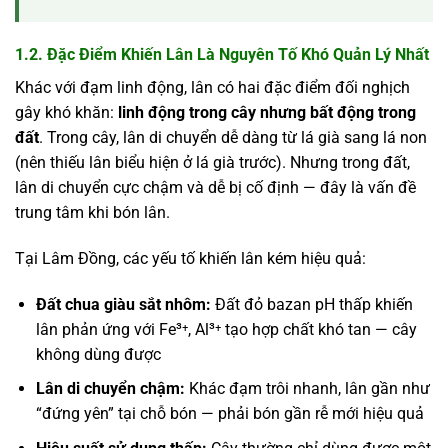
1.2. Đặc Điểm Khiến Lân Là Nguyên Tố Khó Quản Lý Nhất
Khác với đạm linh động, lân có hai đặc điểm đối nghịch
gây khó khăn:
linh động trong cây nhưng bất động trong
đất
. Trong cây, lân di chuyển dễ dàng từ lá già sang lá non
(nên thiếu lân biểu hiện ở lá già trước). Nhưng trong đất,
lân di chuyển cực chậm và dễ bị cố định — đây là vấn đề
trung tâm khi bón lân.
Tại Lâm Đồng, các yếu tố khiến lân kém hiệu quả:
Đất chua giàu sắt nhôm:
Đất đỏ bazan pH thấp khiến
lân phản ứng với Fe³⁺, Al³⁺ tạo hợp chất khó tan — cây
không dùng được
Lân di chuyển chậm:
Khác đạm trôi nhanh, lân gần như
“đứng yên” tại chỗ bón — phải bón gần rễ mới hiệu quả