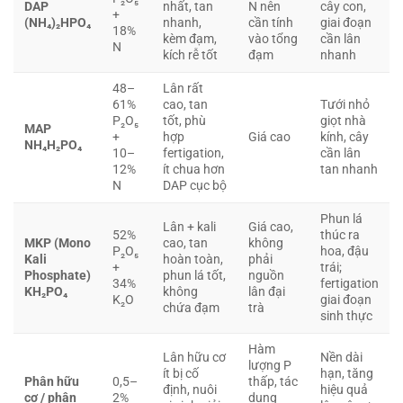
DAP
nhất, tan
N nên
cây con,
+
(NH₄)₂HPO₄
nhanh,
cần tính
giai đoạn
18%
kèm đạm,
vào tổng
cần lân
N
kích rễ tốt
đạm
nhanh
48–
Lân rất
61%
cao, tan
Tưới nhỏ
P₂O₅
tốt, phù
giọt nhà
MAP
+
hợp
Giá cao
kính, cây
NH₄H₂PO₄
10–
fertigation,
cần lân
12%
ít chua hơn
tan nhanh
N
DAP cục bộ
Phun lá
Lân + kali
Giá cao,
52%
thúc ra
MKP (Mono
cao, tan
không
P₂O₅
hoa, đậu
Kali
hoàn toàn,
phải
+
trái;
Phosphate)
phun lá tốt,
nguồn
34%
fertigation
KH₂PO₄
không
lân đại
K₂O
giai đoạn
chứa đạm
trà
sinh thực
Hàm
Lân hữu cơ
Nền dài
lượng P
ít bị cố
hạn, tăng
Phân hữu
0,5–
thấp, tác
định, nuôi
hiệu quả
cơ / phân
2%
dụng