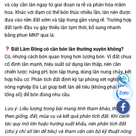
và cây cần lân ngay từ giai đoạn ra rễ và phân hóa mầm
hoa. Khác với đạm có thể bón thúc nhiều lần, lân nên được
đưa vào nền đất sớm và tập trung gần vùng rễ. Trường hợp
đất lạnh đầu vụ gây thiếu lân tạm thời, bổ sung nhanh
bằng phun MKP qua lá.
Đất Lâm Đồng có cần bón lân thường xuyên không?
Có, nhưng cách bón quan trọng hơn lượng bón. Vì đất chua
cố định lân mạnh, hiệu suất sử dụng lân thấp, nên cần
chiến lược: nâng pH, bón tập trung, dùng lân nung chảy, kết
hợp hữu cơ. Phân tích đất định kỳ tại phòng xét nghiệm
nông nghiệp Đà Lạt giúp biết lân dễ tiêu (không phải lân
tổng số) để bón đúng nhu cầu.
Lưu ý: Liều lượng trong bài mang tính tham khảo, thay đổi
theo giống, đất, mùa vụ và kết quả phân tích đất. Khi canh
tác quy mô lớn hoặc hướng xuất khẩu, nên phân tích đất
(chú ý chỉ số lân dễ tiêu) và tham vấn cán bộ kỹ thuật nông