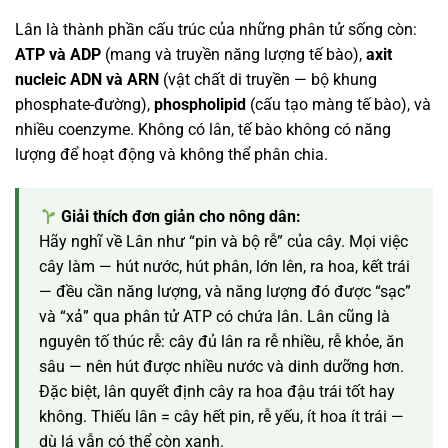
Lân là thành phần cấu trúc của những phân tử sống còn:
ATP và ADP
(mang và truyền năng lượng tế bào),
axit
nucleic ADN và ARN
(vật chất di truyền — bộ khung
phosphate-đường),
phospholipid
(cấu tạo màng tế bào), và
nhiều coenzyme. Không có lân, tế bào không có năng
lượng để hoạt động và không thể phân chia.
Giải thích đơn giản cho nông dân:
Hãy nghĩ về Lân như “pin và bộ rễ” của cây. Mọi việc
cây làm — hút nước, hút phân, lớn lên, ra hoa, kết trái
— đều cần năng lượng, và năng lượng đó được “sạc”
và “xả” qua phân tử ATP có chứa lân. Lân cũng là
nguyên tố thúc rễ: cây đủ lân ra rễ nhiều, rễ khỏe, ăn
sâu — nên hút được nhiều nước và dinh dưỡng hơn.
Đặc biệt, lân quyết định cây ra hoa đậu trái tốt hay
không. Thiếu lân = cây hết pin, rễ yếu, ít hoa ít trái —
dù lá vẫn có thể còn xanh.