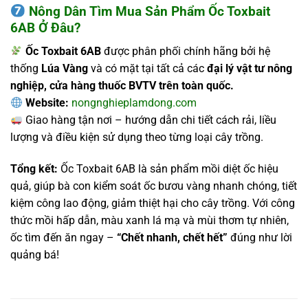
Nông Dân Tìm Mua Sản Phẩm Ốc Toxbait
6AB Ở Đâu?
Ốc Toxbait 6AB
được phân phối chính hãng bởi hệ
thống
Lúa Vàng
và có mặt tại tất cả các
đại lý vật tư nông
nghiệp, cửa hàng thuốc BVTV trên toàn quốc.
Website:
nongnghieplamdong.com
Giao hàng tận nơi – hướng dẫn chi tiết cách rải, liều
lượng và điều kiện sử dụng theo từng loại cây trồng.
Tổng kết:
Ốc Toxbait 6AB là sản phẩm mồi diệt ốc hiệu
quả, giúp bà con kiểm soát ốc bươu vàng nhanh chóng, tiết
kiệm công lao động, giảm thiệt hại cho cây trồng. Với công
thức mồi hấp dẫn, màu xanh lá mạ và mùi thơm tự nhiên,
ốc tìm đến ăn ngay –
“Chết nhanh, chết hết”
đúng như lời
quảng bá!