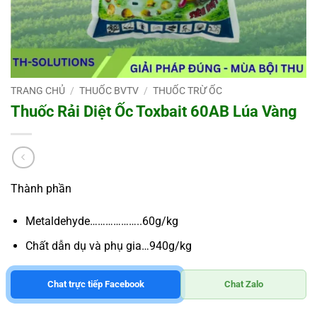
TRANG CHỦ
/
THUỐC BVTV
/
THUỐC TRỪ ỐC
Thuốc Rải Diệt Ốc Toxbait 60AB Lúa Vàng
Thành phần
Metaldehyde………………..60g/kg
Chất dẫn dụ và phụ gia…940g/kg
Chat trực tiếp Facebook
Chat Zalo