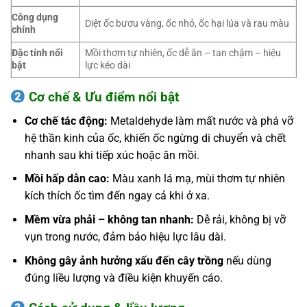
Công dụng
Diệt ốc bươu vàng, ốc nhỏ, ốc hại lúa và rau màu
chính
Đặc tính nổi
Mồi thơm tự nhiên, ốc dễ ăn – tan chậm – hiệu
bật
lực kéo dài
Cơ chế & Ưu điểm nổi bật
Cơ chế tác động:
Metaldehyde làm mất nước và phá vỡ
hệ thần kinh của ốc, khiến ốc ngừng di chuyển và chết
nhanh sau khi tiếp xúc hoặc ăn mồi.
Mồi hấp dẫn cao:
Màu xanh lá mạ, mùi thơm tự nhiên
kích thích ốc tìm đến ngay cả khi ở xa.
Mềm vừa phải – không tan nhanh:
Dễ rải, không bị vỡ
vụn trong nước, đảm bảo hiệu lực lâu dài.
Không gây ảnh hưởng xấu đến cây trồng
nếu dùng
đúng liều lượng và điều kiện khuyến cáo.