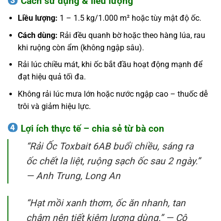
Cách sử dụng & liều lượng
Liều lượng:
1 – 1.5 kg/1.000 m² hoặc tùy mật độ ốc.
Cách dùng:
Rải đều quanh bờ hoặc theo hàng lúa, rau
khi ruộng còn ẩm (không ngập sâu).
Rải lúc chiều mát, khi ốc bắt đầu hoạt động mạnh để
đạt hiệu quả tối đa.
Không rải lúc mưa lớn hoặc nước ngập cao – thuốc dễ
trôi và giảm hiệu lực.
Lợi ích thực tế – chia sẻ từ bà con
“Rải Ốc Toxbait 6AB buổi chiều, sáng ra
ốc chết la liệt, ruộng sạch ốc sau 2 ngày.”
— Anh Trung, Long An
“Hạt mồi xanh thơm, ốc ăn nhanh, tan
chậm nên tiết kiệm lượng dùng.” — Cô