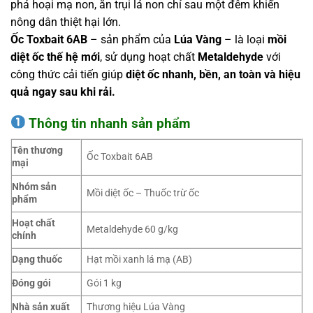
phá hoại mạ non, ăn trụi lá non chỉ sau một đêm khiến
nông dân thiệt hại lớn.
Ốc Toxbait 6AB
– sản phẩm của
Lúa Vàng
– là loại
mồi
diệt ốc thế hệ mới
, sử dụng hoạt chất
Metaldehyde
với
công thức cải tiến giúp
diệt ốc nhanh, bền, an toàn và hiệu
quả ngay sau khi rải.
Thông tin nhanh sản phẩm
Tên thương
Ốc Toxbait 6AB
mại
Nhóm sản
Mồi diệt ốc – Thuốc trừ ốc
phẩm
Hoạt chất
Metaldehyde 60 g/kg
chính
Dạng thuốc
Hạt mồi xanh lá mạ (AB)
Đóng gói
Gói 1 kg
Nhà sản xuất
Thương hiệu Lúa Vàng