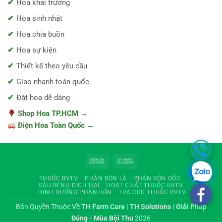
Hoa khai trương
Hoa sinh nhật
Hoa chia buồn
Hoa sự kiện
Thiết kế theo yêu cầu
Giao nhanh toàn quốc
Đặt hoa dễ dàng
Shop Hoa TP.HCM →
Điện Hoa Toàn Quốc →
Cash
Bank
On
Transfer
THUỐC BVTV
PHÂN BÓN LÁ
PHÂN BÓN GỐC
Delivery
SÂU BỆNH DỊCH HẠI
HOẠT CHẤT THUỐC BVTV
DINH DƯỠNG PHÂN BÓN
TRA CỨU THUỐC BVTV
Bản Quyền Thuộc Về
TH Farm Care | TH Solutions | Giải Pháp
Đúng - Mùa Bội Thu
2026