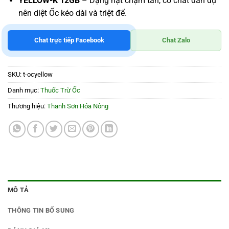
YELLOW-K 12GB
– Dạng hạt chậm tan, có chất dẫn dụ
nên diệt Ốc kéo dài và triệt để.
Chat trực tiếp Facebook
Chat Zalo
SKU:
t-ocyellow
Danh mục:
Thuốc Trừ Ốc
Thương hiệu:
Thanh Sơn Hóa Nông
MÔ TẢ
THÔNG TIN BỔ SUNG