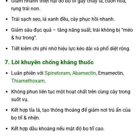
Giảm nhanh thiệt hại do bọ trĩ gây cháy lá, cuốn hoa,
rụng trái non.
Trái sạch sẹo, lá xanh đều, cây phục hồi nhanh.
Giảm sâu đục quả – tăng năng suất, trái không bị “méo
& hư trong”.
Tiết kiệm chi phí nhờ hiệu lực kéo dài và phổ diệt rộng.
7. Lời khuyên chống kháng thuốc
Luân phiên với
Spinetoram
,
Abamectin
, Emamectin,
Thiamethoxam
.
Không phun liên tục một hoạt chất trên cùng cây trong
suốt vụ.
Kết hợp tỉa lá, tạo thông thoáng để giảm nơi trú ẩn của
bọ trĩ & nhện.
Kết hợp dầu khoáng nếu mật độ bọ trĩ cao.