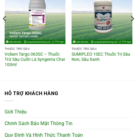
THUỐC TRỪ SÂU
THUỐC TRỪ SÂU
Voliam Targo 063SC – Thuốc
SUMIPLEO 10EC Thuốc Trị Sâu
Trừ Sâu Cuốn Lá Syngenta Chai
Non, Sâu Xanh
100ml
HỖ TRỢ KHÁCH HÀNG
Giới Thiệu
Chính Sách Bảo Mật Thông Tin
Quy Định Và Hình Thức Thanh Toán