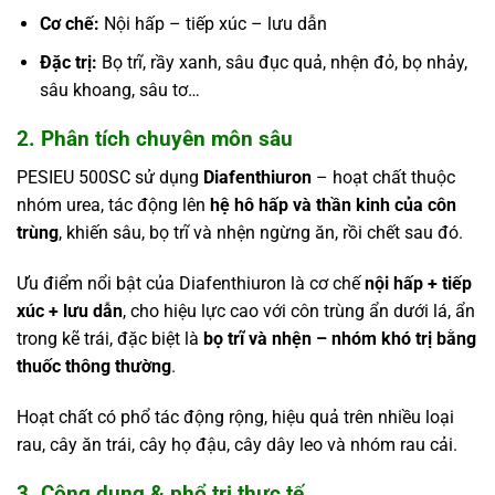
Cơ chế:
Nội hấp – tiếp xúc – lưu dẫn
Đặc trị:
Bọ trĩ, rầy xanh, sâu đục quả, nhện đỏ, bọ nhảy,
sâu khoang, sâu tơ…
2. Phân tích chuyên môn sâu
PESIEU 500SC sử dụng
Diafenthiuron
– hoạt chất thuộc
nhóm urea, tác động lên
hệ hô hấp và thần kinh của côn
trùng
, khiến sâu, bọ trĩ và nhện ngừng ăn, rồi chết sau đó.
Ưu điểm nổi bật của Diafenthiuron là cơ chế
nội hấp + tiếp
xúc + lưu dẫn
, cho hiệu lực cao với côn trùng ẩn dưới lá, ẩn
trong kẽ trái, đặc biệt là
bọ trĩ và nhện – nhóm khó trị bằng
thuốc thông thường
.
Hoạt chất có phổ tác động rộng, hiệu quả trên nhiều loại
rau, cây ăn trái, cây họ đậu, cây dây leo và nhóm rau cải.
3. Công dụng & phổ trị thực tế