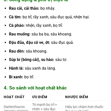
Rau cải, cải thảo:
bọ nhảy.
Cà tím:
bọ trĩ, rầy xanh, sâu đục quả, nhện hại.
Cà pháo:
nhện, rầy xanh, bọ trĩ.
Rau muống:
sâu ba ba, sâu khoang.
Đậu đũa, đậu cô ve, ớt:
sâu đục quả.
Rau dền:
sâu khoang.
Súp lơ (bông cải), su hào:
sâu tơ.
Hành lá:
sâu xanh da láng.
Bí xanh:
bọ trĩ.
4. So sánh với hoạt chất khác
HOẠT CHẤT
ƯU ĐIỂM
NHƯỢC ĐIỂM
Trị mạnh bọ trĩ +
Diafenthiuron
Hiệu lực chậm hơn thuốc
nhện + sâu đục