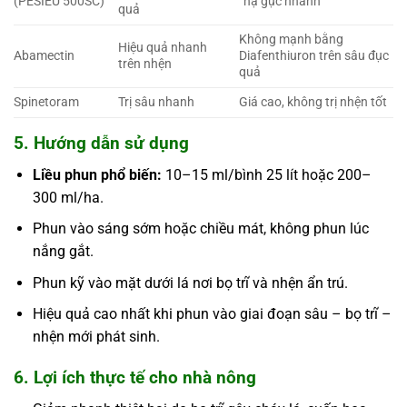
(PESIEU 500SC)
“hạ gục nhanh”
quả
Không mạnh bằng
Hiệu quả nhanh
Abamectin
Diafenthiuron trên sâu đục
trên nhện
quả
Spinetoram
Trị sâu nhanh
Giá cao, không trị nhện tốt
5. Hướng dẫn sử dụng
Liều phun phổ biến:
10–15 ml/bình 25 lít hoặc 200–
300 ml/ha.
Phun vào sáng sớm hoặc chiều mát, không phun lúc
nắng gắt.
Phun kỹ vào mặt dưới lá nơi bọ trĩ và nhện ẩn trú.
Hiệu quả cao nhất khi phun vào giai đoạn sâu – bọ trĩ –
nhện mới phát sinh.
6. Lợi ích thực tế cho nhà nông