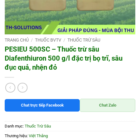
TRANG CHỦ
/
THUỐC BVTV
/
THUỐC TRỪ SÂU
PESIEU 500SC – Thuốc trừ sâu
Diafenthiuron 500 g/l đặc trị bọ trĩ, sâu
đục quả, nhện đỏ
Chat trực tiếp Facebook
Chat Zalo
Danh mục:
Thuốc Trừ Sâu
Thương hiệu:
Việt Thắng