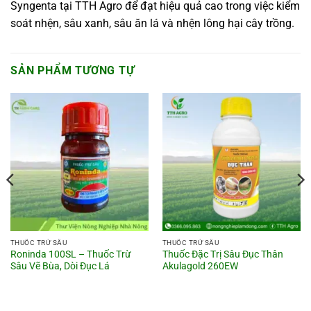
Syngenta tại TTH Agro để đạt hiệu quả cao trong việc kiểm
soát nhện, sâu xanh, sâu ăn lá và nhện lông hại cây trồng.
SẢN PHẨM TƯƠNG TỰ
THUỐC TRỪ SÂU
THUỐC TRỪ SÂU
Roninda 100SL – Thuốc Trừ
Thuốc Đặc Trị Sâu Đục Thân
Sâu Vẽ Bùa, Dòi Đục Lá
Akulagold 260EW