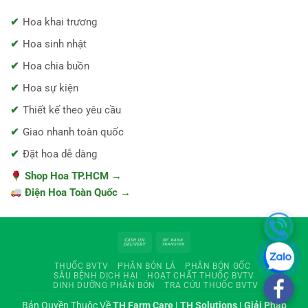
Hoa khai trương
Hoa sinh nhật
Hoa chia buồn
Hoa sự kiện
Thiết kế theo yêu cầu
Giao nhanh toàn quốc
Đặt hoa dễ dàng
Shop Hoa TP.HCM →
Điện Hoa Toàn Quốc →
Cash
Bank
On
Transfer
THUỐC BVTV
PHÂN BÓN LÁ
PHÂN BÓN GỐC
Delivery
SÂU BỆNH DỊCH HẠI
HOẠT CHẤT THUỐC BVTV
DINH DƯỠNG PHÂN BÓN
TRA CỨU THUỐC BVTV
Bản Quyền Thuộc Về
TH Farm Care | TH Solutions | Giải Pháp