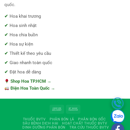
quốc.
Hoa khai trương
Hoa sinh nhật
Hoa chia buồn
Hoa sự kiện
Thiết kế theo yêu cầu
Giao nhanh toàn quốc
Đặt hoa dễ dàng
Shop Hoa TP.HCM →
Điện Hoa Toàn Quốc →
Cash
Bank
On
Transfer
THUỐC BVTV
PHÂN BÓN LÁ
PHÂN BÓN GỐC
Delivery
SÂU BỆNH DỊCH HẠI
HOẠT CHẤT THUỐC BVTV
DINH DƯỠNG PHÂN BÓN
TRA CỨU THUỐC BVTV