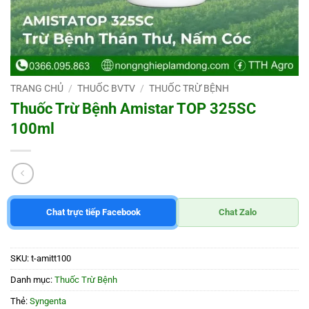
TRANG CHỦ
/
THUỐC BVTV
/
THUỐC TRỪ BỆNH
Thuốc Trừ Bệnh Amistar TOP 325SC
100ml
Chat trực tiếp Facebook
Chat Zalo
SKU:
t-amitt100
Danh mục:
Thuốc Trừ Bệnh
Thẻ:
Syngenta