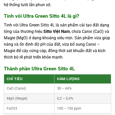
hệ thống tưới lẫn phun xịt.
Tinh vôi Ultra Green Sitto 4L là gì?
Tinh vôi Ultra Green Sitto 4L là sản phẩm cải tạo đất dạng
lỏng của thương hiệu
Sitto Việt Nam
, chứa Canxi (CaO) và
Magie (MgO) ở dạng khoáng siêu mịn. Sản phẩm vừa giúp
nâng và ổn định độ pH của đất, vừa bổ sung Canxi –
Magie để cây cứng cáp, đồng thời sát khuẩn đất và kích
thích bộ rễ phát triển khỏe mạnh.
Thành phần Ultra Green Sitto 4L
CHỈ TIÊU
HÀM LƯỢNG
CaO (Canxi)
38 – 44%
MgO (Magie)
0,2 – 0,4%
Fe2O3
100 – 150 ppm