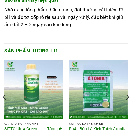
Bao lâu thì thấy hiệu quả?
Nhờ dạng lỏng thẩm thấu nhanh, đất thường cải thiện độ
pH và độ tơi xốp rõ rệt sau vài ngày xử lý, đặc biệt khi giữ
ẩm đất 2 – 3 ngày sau khi dùng.
SẢN PHẨM TƯƠNG TỰ
CẢI TẠO ĐẤT - KÍCH RỄ
CẢI TẠO ĐẤT - KÍCH RỄ
SITTO Ultra Green 1L – Tăng pH
Phân Bón Lá Kích Thích Atonik