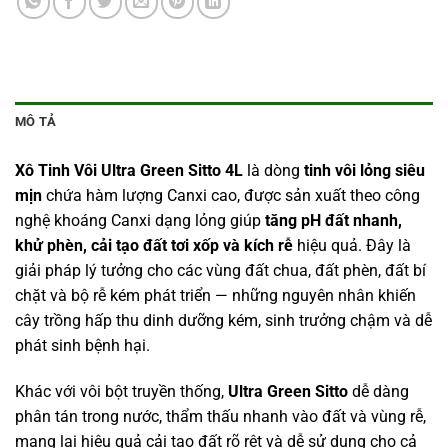
MÔ TẢ
Xô Tinh Vôi Ultra Green Sitto 4L
là dòng
tinh vôi lỏng siêu
mịn
chứa hàm lượng Canxi cao, được sản xuất theo công
nghệ khoáng Canxi dạng lỏng giúp
tăng pH đất nhanh,
khử phèn, cải tạo đất tơi xốp và kích rễ
hiệu quả. Đây là
giải pháp lý tưởng cho các vùng đất chua, đất phèn, đất bí
chặt và bộ rễ kém phát triển — những nguyên nhân khiến
cây trồng hấp thu dinh dưỡng kém, sinh trưởng chậm và dễ
phát sinh bệnh hại.
Khác với vôi bột truyền thống,
Ultra Green Sitto
dễ dàng
phân tán trong nước, thẩm thấu nhanh vào đất và vùng rễ,
mang lại hiệu quả cải tạo đất rõ rệt và dễ sử dụng cho cả