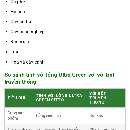
Cà phê
Hồ tiêu
Cây ăn trái
Cây công nghiệp
Rau màu
Lúa
Hoa và cây cảnh
So sánh tinh vôi lỏng Ultra Green với vôi bột
truyền thống
VÔI BỘT
TINH VÔI LỎNG ULTRA
TIÊU CHÍ
TRUYỀN
GREEN SITTO
THỐNG
Dạng sản
Lỏng siêu mịn
Bột khô
phẩm
Tốc độ phân
Tan nhanh, phân tán đều
Chậm, cần thời