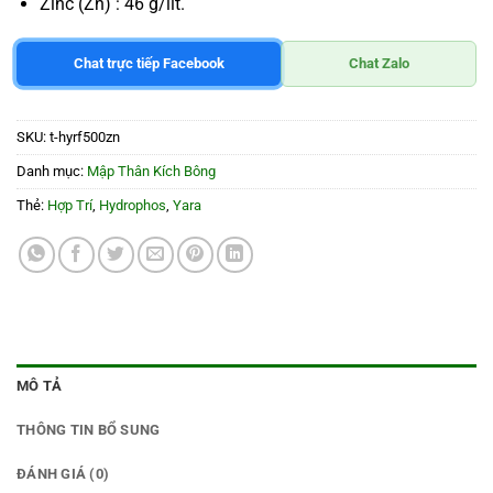
Zinc (Zn) : 46 g/lít.
Chat trực tiếp Facebook
Chat Zalo
SKU:
t-hyrf500zn
Danh mục:
Mập Thân Kích Bông
Thẻ:
Hợp Trí
,
Hydrophos
,
Yara
MÔ TẢ
THÔNG TIN BỔ SUNG
ĐÁNH GIÁ (0)