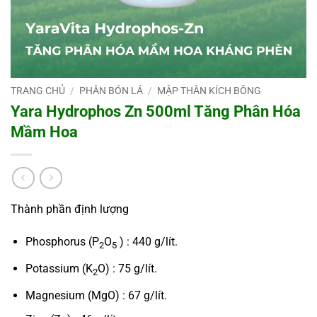
TRANG CHỦ
/
PHÂN BÓN LÁ
/
MẬP THÂN KÍCH BÔNG
Yara Hydrophos Zn 500ml Tăng Phân Hóa
Mầm Hoa
Thành phần định lượng
Phosphorus (P
O
) : 440 g/lít.
2
5
Potassium (K
O) : 75 g/lít.
2
Magnesium (MgO) : 67 g/lít.