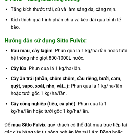
Tăng kích thước trái, củ và làm sáng da, căng mịn.
Kích thích quá trình phân chia và kéo dài quá trình tế
bào.
Hướng dẫn sử dụng Sitto Fulvix:
Rau màu, cây lagim
: Phun qua lá 1 kg/ha/lần hoặc tưới
hệ thống nhỏ giọt 800-1000L nước.
Cây lúa
: Phun qua lá 1 kg/ha/lần.
Cây ăn trái (nhãn, chôm chôm, sầu riêng, bưởi, cam,
quýt, sapo, xoài, nho, vải…):
Phun qua lá 1 kg/ha/lần
hoặc tưới gốc 1 kg/ha/lần.
Cây công nghiệp (tiêu, cà phê)
: Phun qua lá 1
kg/ha/lần hoặc tưới gốc 1 kg/ha/lần.
Để
mua Sitto Fulvix
, quý khách có thể đặt mua trực tiếp tại
các cửa hàng vật tư nông nghiệp lớn tại Lâm Đồng hoặc