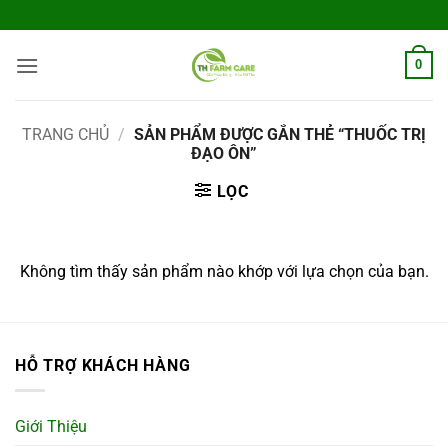
Bỏ
qua
nội
0
dung
TRANG CHỦ
/
SẢN PHẨM ĐƯỢC GẮN THẺ “THUỐC TRỊ
ĐẠO ÔN”
LỌC
Không tìm thấy sản phẩm nào khớp với lựa chọn của bạn.
HỖ TRỢ KHÁCH HÀNG
Giới Thiệu