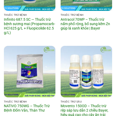
THUỐC TRỪ BỆNH
THUỐC TRỪ BỆNH
Infinito 687.5 SC — Thuốc trừ
Antracol 70WP – Thuốc trừ
bệnh sương mai (Propamocarb-
nấm phổ rộng, bổ sung kẽm Zn
HCl 625 g/L + Fluopicolide 62.5
giúp lá xanh khỏe | Bayer
g/L)
THUỐC TRỪ BỆNH
THUỐC TRỪ SÂU
NATIVO 750WG – Thuốc Trừ
Movento 150OD – Thuốc trừ
Bệnh Đốm Vằn, Thán Thư
rệp sáp lưu dẫn 2 chiều Bayer,
hiệu quả cao cho cây ăn trái