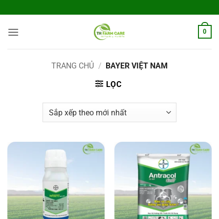
Bỏ
qua
nội
0
dung
TRANG CHỦ
/
BAYER VIỆT NAM
LỌC