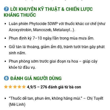
LỜI KHUYÊN KỸ THUẬT & CHIẾN LƯỢC
KHÁNG THUỐC
Luân phiên Phytocide 50WP với thuốc khác cơ chế (như
Azoxystrobin, Mancozeb, Metalaxyl…).
Phun định kỳ 7–10 ngày/lần trong mùa mưa ẩm.
Giữ tán lá thoáng, giảm ẩm độ, tránh tưới tràn gây phát
sinh nấm.
Phun phòng sớm trước giai đoạn ra hoa – giúp cây
khỏe từ đầu vụ.
ĐÁNH GIÁ NGƯỜI DÙNG
4,9/5 – 276 đánh giá từ bà con
“Thuốc dễ tan, phun êm, không hăng mùi.” – Chị Tuyết
(Mê Linh)