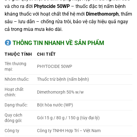
và cho ra đời
Phytocide 50WP
– thuốc đặc trị nấm bệnh
kháng thuốc với hoạt chất thế hệ mới
Dimethomorph
, thấm
sâu – lưu dẫn – chống rửa trôi, bảo vệ cây hiệu quả ngay
cả trong mùa mưa kéo dài.
THÔNG TIN NHANH VỀ SẢN PHẨM
THUỘC TÍNH
CHI TIẾT
Tên thương
PHYTOCIDE 50WP
mại:
Nhóm thuốc:
Thuốc trừ bệnh (nấm bệnh)
Hoạt chất
Dimethomorph 50% w/w
chính:
Dạng thuốc:
Bột hòa nước (WP)
Quy cách
Gói 15 g / 80 g / 150 g (tùy đại lý)
đóng gói:
Công ty
Công ty TNHH Hợp Trí – Việt Nam