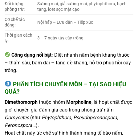
Đối tượng
Sương mai, giả sương mai, phytophthora, bạch
phòng trừ:
tạng, loét sọc mặt cạo
Cơ chế tác
Nội hấp – Lưu dẫn – Tiếp xúc
động:
Thời gian cách
3 – 7 ngày tùy cây trồng
ly:
Công dụng nổi bật:
Diệt nhanh nấm bệnh kháng thuốc
– thấm sâu, bám dai – tăng đề kháng, hỗ trợ phục hồi cây
trồng.
PHÂN TÍCH CHUYÊN MÔN – TẠI SAO HIỆU
QUẢ?
Dimethomorph
thuộc nhóm
Morpholine
, là hoạt chất được
giới chuyên gia đánh giá cao trong phòng trừ nấm
Oomycetes
(như
Phytophthora, Pseudoperonospora,
Peronospora…
).
Hoạt chất này ức chế sự hình thành màng tế bào nấm,