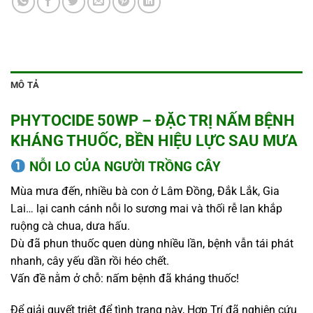
MÔ TẢ
PHYTOCIDE 50WP – ĐẶC TRỊ NẤM BỆNH
KHÁNG THUỐC, BỀN HIỆU LỰC SAU MƯA
NỖI LO CỦA NGƯỜI TRỒNG CÂY
Mùa mưa đến, nhiều bà con ở Lâm Đồng, Đắk Lắk, Gia
Lai… lại canh cánh nỗi lo sương mai và thối rễ lan khắp
ruộng cà chua, dưa hấu.
Dù đã phun thuốc quen dùng nhiều lần, bệnh vẫn tái phát
nhanh, cây yếu dần rồi héo chết.
Vấn đề nằm ở chỗ: nấm bệnh đã kháng thuốc!
Để giải quyết triệt để tình trạng này, Hợp Trí đã nghiên cứu