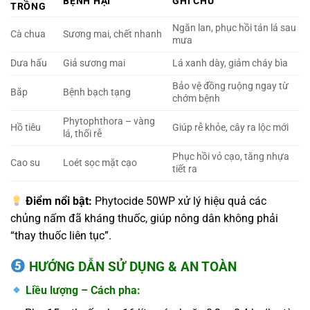
BỆNH HẠI
GHI CHÚ
TRỒNG
Ngăn lan, phục hồi tán lá sau
Cà chua
Sương mai, chết nhanh
mưa
Dưa hấu
Giả sương mai
Lá xanh dày, giảm cháy bìa
Bảo vệ đồng ruộng ngay từ
Bắp
Bệnh bạch tạng
chớm bệnh
Phytophthora – vàng
Hồ tiêu
Giúp rễ khỏe, cây ra lộc mới
lá, thối rễ
Phục hồi vỏ cạo, tăng nhựa
Cao su
Loét sọc mặt cạo
tiết ra
Điểm nổi bật:
Phytocide 50WP xử lý hiệu quả các
chủng nấm đã kháng thuốc, giúp nông dân không phải
“thay thuốc liên tục”.
HƯỚNG DẪN SỬ DỤNG & AN TOÀN
Liều lượng – Cách pha: