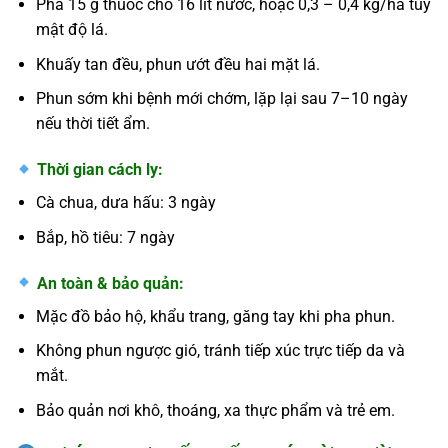
Pha 15 g thuốc cho 16 lít nước, hoặc 0,3 – 0,4 kg/ha tùy
mật độ lá.
Khuấy tan đều, phun ướt đều hai mặt lá.
Phun sớm khi bệnh mới chớm, lặp lại sau 7–10 ngày
nếu thời tiết ẩm.
Thời gian cách ly:
Cà chua, dưa hấu: 3 ngày
Bắp, hồ tiêu: 7 ngày
An toàn & bảo quản:
Mặc đồ bảo hộ, khẩu trang, găng tay khi pha phun.
Không phun ngược gió, tránh tiếp xúc trực tiếp da và
mắt.
Bảo quản nơi khô, thoáng, xa thực phẩm và trẻ em.